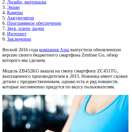
2.
Дизайн, материалы
3.
Экран
4.
Камеры
5.
Аккумулятор
6.
Программное обеспечение
7.
Звук, плеер, радио
8.
Интернет
9.
Заключение
Весной 2016 года
компания Asus
выпустила обновленную
версию своего бюджетного смартфона Zenfone Go, обзор
которого мы сделаем.
Модель ZB452KG вышла на смену смартфону ZC451TG,
выпущенного производителем в 2015. Новинка имеет схожие
детали с предшественником, однако есть и ряд новшеств,
которые несомненно придутся по вкусу пользователям.