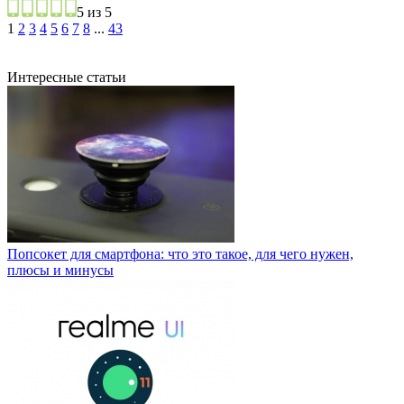
5 из 5
1
2
3
4
5
6
7
8
...
43
Интересные статьи
Попсокет для смартфона: что это такое, для чего нужен,
плюсы и минусы