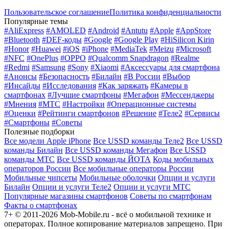
Пользовательское соглашение
Политика конфиденциальности
Популярные темы
#AliExpress
#AMOLED
#Android
#Antutu
#Apple
#AppStore
#Bluetooth
#DEF-коды
#Google
#Google Play
#HiSilicon Kirin
#Honor
#Huawei
#iOS
#iPhone
#MediaTek
#Meizu
#Microsoft
#NFC
#OnePlus
#OPPO
#Qualcomm Snapdragon
#Realme
#Redmi
#Samsung
#Sony
#Xiaomi
#Аксессуары для смартфона
#Анонсы
#Безопасность
#Билайн
#В России
#Выбор
#Инсайды
#Исследования
#Как заряжать
#Камеры в
смартфонах
#Лучшие смартфоны
#Мегафон
#Мессенджеры
#Мнения
#МТС
#Настройки
#Операционные системы
#Оценки
#Рейтинги смартфонов
#Решение
#Теле2
#Сервисы
#Смартфоны
#Советы
Полезные подборки
Все модели Apple iPhone
Все USSD команды Теле2
Все USSD
команды Билайн
Все USSD команды Мегафон
Все USSD
команды МТС
Все USSD команды ЙОТА
Коды мобильных
операторов России
Все мобильные операторы России
Мобильные чипсеты
Мобильные оболочки
Опции и услуги
Билайн
Опции и услуги Теле2
Опции и услуги МТС
Популярные магазины смартфонов
Советы по смартфонам
Факты о смартфонах
7+ © 2011-2026 Mob-Mobile.ru - всё о мобильной технике и
операторах. Полное копирование материалов запрещено. При