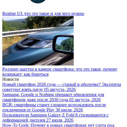
Realme UI: что это такое и для чего нужно
Роллинг-шаттер в камере смартфона: что это такое, почему
возникает, как бороться
Новости
Новый смартфон 2026 года — старый в оболочке? Эксперты
советуют взять паузу
05 августа, 2026
Samsung, Google и Nothing обещают обновления для
смартфонов даже после 2030 года
02 августа, 2026
BGR: смартфоны станет сложнее использовать после
отключения от Google Play
30 июля, 2026
Пользователи Samsung Galaxy Z Fold 8 сталкиваются с
деформацией дисплея
27 июля, 2026
How-To Geek: Почему в новых смартфонах нет слота под