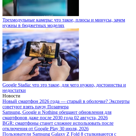
Трехмодульные камеры: что такое, плюсы и минусы, зачем
нужны в бюджетных моделях
Google Stadia: что это такое, для чего нужно, достоинства и
недостатки
Новости
Новый смартфон 2026 года — старый в оболочке? Эксперты
советуют взять паузу
Позавчера
Samsung, Google и Nothing обещают обновления для
смартфонов даже после 2030 года
02 августа, 2026
BGR: смартфоны станет сложнее использовать после
отключения от Google Play
30 июля, 2026
Пользователи Samsung Galaxy Z Fold 8 сталкиваются с