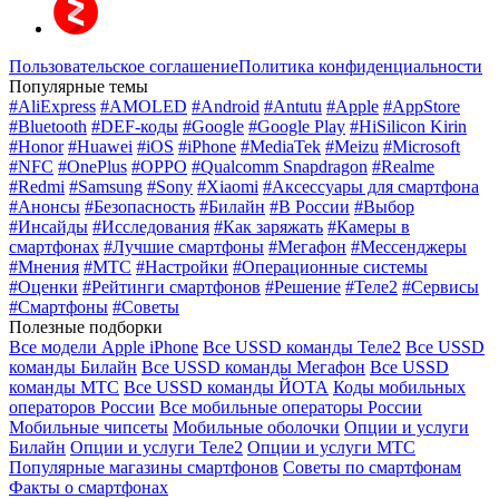
Пользовательское соглашение
Политика конфиденциальности
Популярные темы
#AliExpress
#AMOLED
#Android
#Antutu
#Apple
#AppStore
#Bluetooth
#DEF-коды
#Google
#Google Play
#HiSilicon Kirin
#Honor
#Huawei
#iOS
#iPhone
#MediaTek
#Meizu
#Microsoft
#NFC
#OnePlus
#OPPO
#Qualcomm Snapdragon
#Realme
#Redmi
#Samsung
#Sony
#Xiaomi
#Аксессуары для смартфона
#Анонсы
#Безопасность
#Билайн
#В России
#Выбор
#Инсайды
#Исследования
#Как заряжать
#Камеры в
смартфонах
#Лучшие смартфоны
#Мегафон
#Мессенджеры
#Мнения
#МТС
#Настройки
#Операционные системы
#Оценки
#Рейтинги смартфонов
#Решение
#Теле2
#Сервисы
#Смартфоны
#Советы
Полезные подборки
Все модели Apple iPhone
Все USSD команды Теле2
Все USSD
команды Билайн
Все USSD команды Мегафон
Все USSD
команды МТС
Все USSD команды ЙОТА
Коды мобильных
операторов России
Все мобильные операторы России
Мобильные чипсеты
Мобильные оболочки
Опции и услуги
Билайн
Опции и услуги Теле2
Опции и услуги МТС
Популярные магазины смартфонов
Советы по смартфонам
Факты о смартфонах