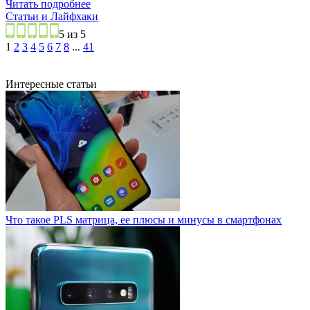
Читать подробнее
Статьи и Лайфхаки
5 из 5
1
2
3
4
5
6
7
8
...
41
Интересные статьи
Что такое PLS матрица, ее плюсы и минусы в смартфонах