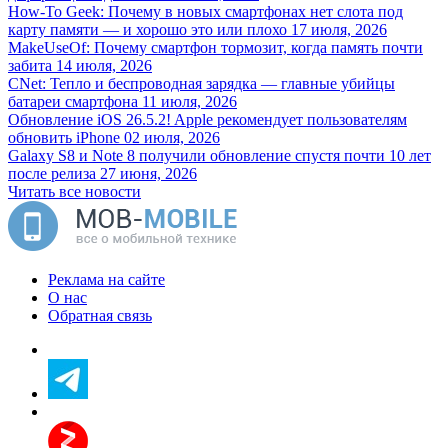
How-To Geek: Почему в новых смартфонах нет слота под
карту памяти — и хорошо это или плохо
17 июля, 2026
MakeUseOf: Почему смартфон тормозит, когда память почти
забита
14 июля, 2026
CNet: Тепло и беспроводная зарядка — главные убийцы
батареи смартфона
11 июля, 2026
Обновление iOS 26.5.2! Apple рекомендует пользователям
обновить iPhone
02 июля, 2026
Galaxy S8 и Note 8 получили обновление спустя почти 10 лет
после релиза
27 июня, 2026
Читать все новости
Реклама на сайте
О нас
Обратная связь