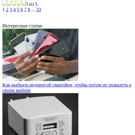
5 из 5
1
2
3
4
5
6
7
8
...
33
Интересные статьи
Как выбрать недорогой смартфон, чтобы потом не пожалеть о
своем выборе