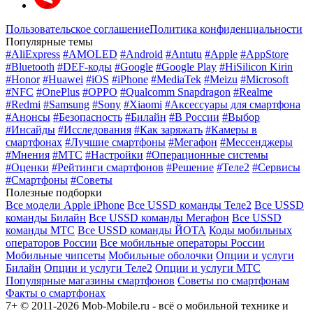
Пользовательское соглашение
Политика конфиденциальности
Популярные темы
#AliExpress
#AMOLED
#Android
#Antutu
#Apple
#AppStore
#Bluetooth
#DEF-коды
#Google
#Google Play
#HiSilicon Kirin
#Honor
#Huawei
#iOS
#iPhone
#MediaTek
#Meizu
#Microsoft
#NFC
#OnePlus
#OPPO
#Qualcomm Snapdragon
#Realme
#Redmi
#Samsung
#Sony
#Xiaomi
#Аксессуары для смартфона
#Анонсы
#Безопасность
#Билайн
#В России
#Выбор
#Инсайды
#Исследования
#Как заряжать
#Камеры в
смартфонах
#Лучшие смартфоны
#Мегафон
#Мессенджеры
#Мнения
#МТС
#Настройки
#Операционные системы
#Оценки
#Рейтинги смартфонов
#Решение
#Теле2
#Сервисы
#Смартфоны
#Советы
Полезные подборки
Все модели Apple iPhone
Все USSD команды Теле2
Все USSD
команды Билайн
Все USSD команды Мегафон
Все USSD
команды МТС
Все USSD команды ЙОТА
Коды мобильных
операторов России
Все мобильные операторы России
Мобильные чипсеты
Мобильные оболочки
Опции и услуги
Билайн
Опции и услуги Теле2
Опции и услуги МТС
Популярные магазины смартфонов
Советы по смартфонам
Факты о смартфонах
7+ © 2011-2026 Mob-Mobile.ru - всё о мобильной технике и