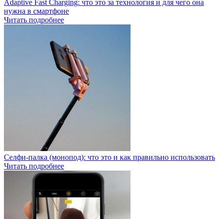
Adaptive Fast Charging: что это за технология и для чего она
нужна в смартфоне
Читать подробнее
Селфи-палка (монопод): что это и как правильно использовать
Читать подробнее