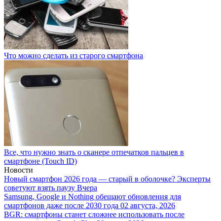
Что можно сделать из старого смартфона
Все, что нужно знать о сканере отпечатков пальцев в
смартфоне (Touch ID)
Новости
Новый смартфон 2026 года — старый в оболочке? Эксперты
советуют взять паузу
Вчера
Samsung, Google и Nothing обещают обновления для
смартфонов даже после 2030 года
02 августа, 2026
BGR: смартфоны станет сложнее использовать после