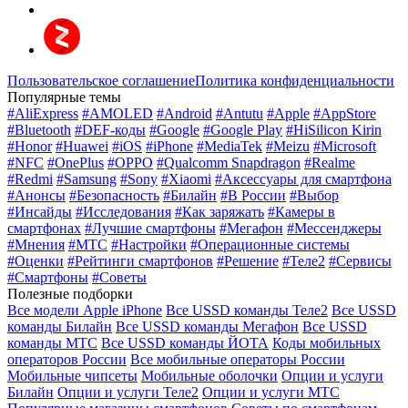
Пользовательское соглашение
Политика конфиденциальности
Популярные темы
#AliExpress
#AMOLED
#Android
#Antutu
#Apple
#AppStore
#Bluetooth
#DEF-коды
#Google
#Google Play
#HiSilicon Kirin
#Honor
#Huawei
#iOS
#iPhone
#MediaTek
#Meizu
#Microsoft
#NFC
#OnePlus
#OPPO
#Qualcomm Snapdragon
#Realme
#Redmi
#Samsung
#Sony
#Xiaomi
#Аксессуары для смартфона
#Анонсы
#Безопасность
#Билайн
#В России
#Выбор
#Инсайды
#Исследования
#Как заряжать
#Камеры в
смартфонах
#Лучшие смартфоны
#Мегафон
#Мессенджеры
#Мнения
#МТС
#Настройки
#Операционные системы
#Оценки
#Рейтинги смартфонов
#Решение
#Теле2
#Сервисы
#Смартфоны
#Советы
Полезные подборки
Все модели Apple iPhone
Все USSD команды Теле2
Все USSD
команды Билайн
Все USSD команды Мегафон
Все USSD
команды МТС
Все USSD команды ЙОТА
Коды мобильных
операторов России
Все мобильные операторы России
Мобильные чипсеты
Мобильные оболочки
Опции и услуги
Билайн
Опции и услуги Теле2
Опции и услуги МТС