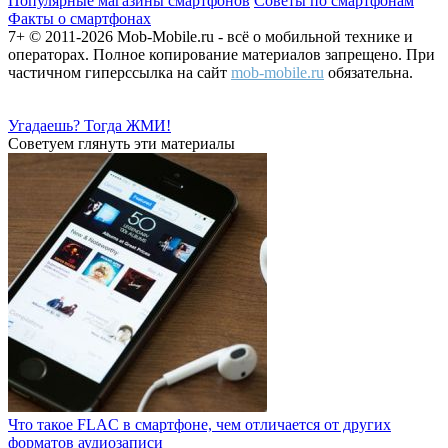
Популярные магазины смартфонов
Советы по смартфонам
Факты о смартфонах
7+ © 2011-2026 Mob-Mobile.ru - всё о мобильной технике и
операторах. Полное копирование материалов запрещено. При
частичном гиперссылка на сайт
mob-mobile.ru
обязательна.
Угадаешь? Тогда ЖМИ!
Советуем глянуть эти материалы
Что такое FLAC в смартфоне, чем отличается от других
форматов аудиозаписи