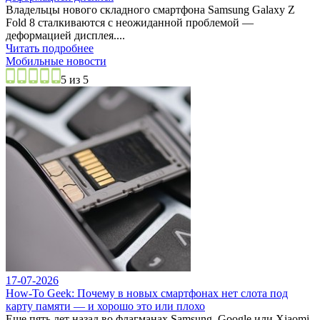
Владельцы нового складного смартфона Samsung Galaxy Z
Fold 8 сталкиваются с неожиданной проблемой —
деформацией дисплея....
Читать подробнее
Мобильные новости
5 из 5
17-07-2026
How-To Geek: Почему в новых смартфонах нет слота под
карту памяти — и хорошо это или плохо
Еще пять лет назад во флагманах Samsung, Google или Xiaomi