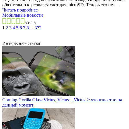
обязательно красовался слот для microSD. Теперь его нет....
Читать подробнее
Мобильные новости
5 из 5
1
2
3
4
5
6
7
8
...
372
Интересные статьи
Corning Gorilla Glass Victus, Victus+, Victus 2: что известно на
данный момент