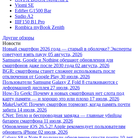
Viomi SE
Edifier G1500 Bar
Sudio A2
IIIF150 B1 Pro
Rombica myBook Zenith
Другие обзоры
Новости
Новый смартфон 2026 года — старый в оболочке? Эксперты
советуют взять паузу
05 августа, 2026
Samsung, Google и Nothing обещают обновления для
смартфонов даже после 2030 года
02 августа, 2026
BGR: смартфоны станет сложнее использовать после
отключения от Google Play
30 июля, 2026
Пользователи Samsung Galaxy Z Fold 8 сталкиваются с
деформацией дисплея
27 июля, 2026
How-To Geek: Почему в новых смартфонах нет слота под
карту памяти — и хорошо это или плохо
17 июля, 2026
MakeUseOf: Почему смартфон тормозит, когда память почти
забита
14 июля, 2026
CNet: Тепло и беспроводная зарядка — главные убийцы
батареи смартфона
11 июля, 2026
Обновление iOS 26.5.2! Apple рекомендует пользователям
обновить iPhone
02 июля, 2026
Galaxy S8 и Note 8 получили обновление спустя почти 10 лет