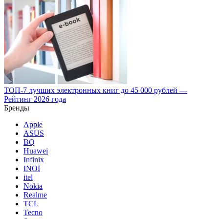
ТОП-7 лучших электронных книг до 45 000 рублей —
Рейтинг 2026 года
Бренды
Apple
ASUS
BQ
Huawei
Infinix
INOI
itel
Nokia
Realme
TCL
Tecno