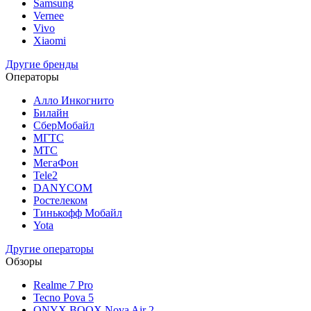
Samsung
Vernee
Vivo
Xiaomi
Другие бренды
Операторы
Алло Инкогнито
Билайн
СберМобайл
МГТС
МТС
МегаФон
Tele2
DANYCOM
Ростелеком
Тинькофф Мобайл
Yota
Другие операторы
Обзоры
Realme 7 Pro
Tecno Pova 5
ONYX BOOX Nova Air 2