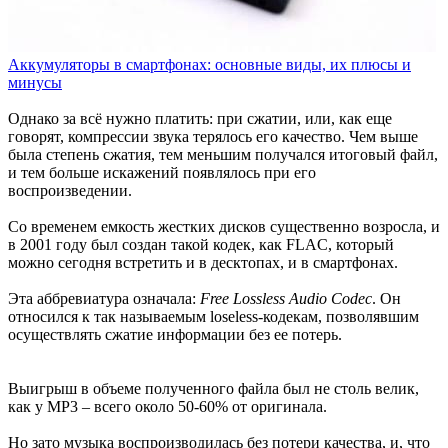
Аккумуляторы в смартфонах: основные виды, их плюсы и
минусы
Однако за всё нужно платить: при сжатии, или, как еще
говорят, компрессии звука терялось его качество. Чем выше
была степень сжатия, тем меньшим получался итоговый файл,
и тем больше искажений появлялось при его
воспроизведении.
Со временем емкость жестких дисков существенно возросла, и
в 2001 году был создан такой кодек, как FLAC, который
можно сегодня встретить и в десктопах, и в смартфонах.
Эта аббревиатура означала:
Free Lossless Audio Codec
. Он
относился к так называемым loseless-кодекам, позволявшим
осуществлять сжатие информации без ее потерь.
Выигрыш в объеме полученного файла был не столь велик,
как у MP3 – всего около 50-60% от оригинала.
Но зато музыка воспроизводилась без потери качества, и, что