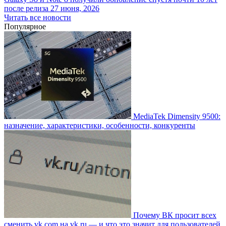
после релиза
27 июня, 2026
Читать все новости
Популярное
MediaTek Dimensity 9500:
назначение, характеристики, особенности, конкуренты
Почему ВК просит всех
сменить vk.com на vk.ru — и что это значит для пользователей