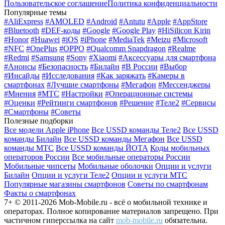
Пользовательское соглашение
Политика конфиденциальности
Популярные темы
#AliExpress
#AMOLED
#Android
#Antutu
#Apple
#AppStore
#Bluetooth
#DEF-коды
#Google
#Google Play
#HiSilicon Kirin
#Honor
#Huawei
#iOS
#iPhone
#MediaTek
#Meizu
#Microsoft
#NFC
#OnePlus
#OPPO
#Qualcomm Snapdragon
#Realme
#Redmi
#Samsung
#Sony
#Xiaomi
#Аксессуары для смартфона
#Анонсы
#Безопасность
#Билайн
#В России
#Выбор
#Инсайды
#Исследования
#Как заряжать
#Камеры в
смартфонах
#Лучшие смартфоны
#Мегафон
#Мессенджеры
#Мнения
#МТС
#Настройки
#Операционные системы
#Оценки
#Рейтинги смартфонов
#Решение
#Теле2
#Сервисы
#Смартфоны
#Советы
Полезные подборки
Все модели Apple iPhone
Все USSD команды Теле2
Все USSD
команды Билайн
Все USSD команды Мегафон
Все USSD
команды МТС
Все USSD команды ЙОТА
Коды мобильных
операторов России
Все мобильные операторы России
Мобильные чипсеты
Мобильные оболочки
Опции и услуги
Билайн
Опции и услуги Теле2
Опции и услуги МТС
Популярные магазины смартфонов
Советы по смартфонам
Факты о смартфонах
7+ © 2011-2026 Mob-Mobile.ru - всё о мобильной технике и
операторах. Полное копирование материалов запрещено. При
частичном гиперссылка на сайт
mob-mobile.ru
обязательна.