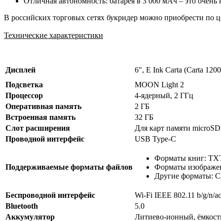
Отличная автономность: батарея в 3 000 мАч – это очень 
В российских торговых сетях букридер можно приобрести по це
Технические характеристики
Дисплей
6", E Ink Carta (Carta 1
Подсветка
MOON Light 2
Процессор
4-ядерный, 2 ГГц
Оперативная память
2 ГБ
Встроенная память
32 ГБ
Cлот расширения
Для карт памяти microSD
Проводной интерфейс
USB Type-C
Форматы книг: TX
Поддерживаемые форматы файлов
Форматы изображе
Другие форматы: 
Беспроводной интерфейс
Wi-Fi IEEE 802.11 b/g/n/a
Bluetooth
5.0
Аккумулятор
Литиево-ионный, ёмкост