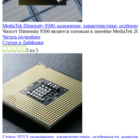
MediaTek Dimensity 9500: назначение, характеристики, особенн
Чипсет Dimensity 9500 является топовым в линейке MediaTek 20
Читать подробнее
Статьи и Лайфхаки
5 из 5
Unisoc S513: назначение, характеристики, особенности, конкур