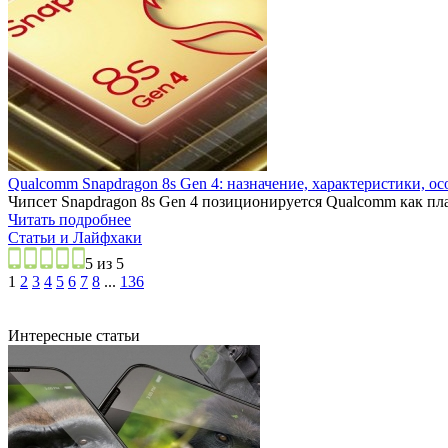
Qualcomm Snapdragon 8s Gen 4: назначение, характеристики, о
Чипсет Snapdragon 8s Gen 4 позиционируется Qualcomm как пла
Читать подробнее
Статьи и Лайфхаки
5 из 5
1
2
3
4
5
6
7
8
...
136
Интересные статьи