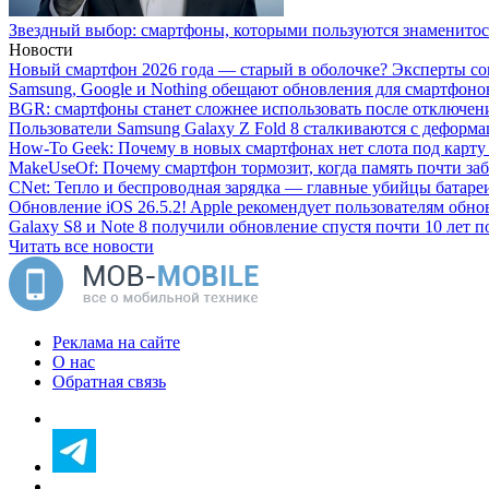
Звездный выбор: смартфоны, которыми пользуются знаменито
Новости
Новый смартфон 2026 года — старый в оболочке? Эксперты сов
Samsung, Google и Nothing обещают обновления для смартфонов
BGR: смартфоны станет сложнее использовать после отключени
Пользователи Samsung Galaxy Z Fold 8 сталкиваются с деформ
How-To Geek: Почему в новых смартфонах нет слота под карту
MakeUseOf: Почему смартфон тормозит, когда память почти за
CNet: Тепло и беспроводная зарядка — главные убийцы батаре
Обновление iOS 26.5.2! Apple рекомендует пользователям обно
Galaxy S8 и Note 8 получили обновление спустя почти 10 лет п
Читать все новости
Реклама на сайте
О нас
Обратная связь