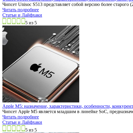
Чипсет Unisoc S513 представляет собой версию более старого (
Читать подробнее
Статьи и Лайфхаки
5 из 5
Apple M5: назначение, характеристики, особенности, конкурен
Чипсет Apple M5 является младшим в линейке SoC, предназначен
Читать подробнее
Статьи и Лайфхаки
5 из 5