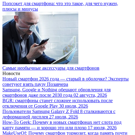
Попсокет для смартфона: что это такое, для чего нужен,
плюсы и минусы
Самые необычные аксессуары для смартфонов
Новости
Новый смартфон 2026 года — старый в оболочке? Эксперты
советуют взять паузу
Позавчера
Samsung, Google и Nothing обещают обновления для
смартфонов даже после 2030 года
02 августа, 2026
BGR: смартфоны станет сложнее использовать после
отключения от Google Play
30 июля, 2026
Пользователи Samsung Galaxy Z Fold 8 сталкиваются с
деформацией дисплея
27 июля, 2026
How-To Geek: Почему в новых смартфонах нет слота под
карту памяти — и хорошо это или плохо
17 июля, 2026
MakeUseOf: Почему смартфон тормозит, когда память почти