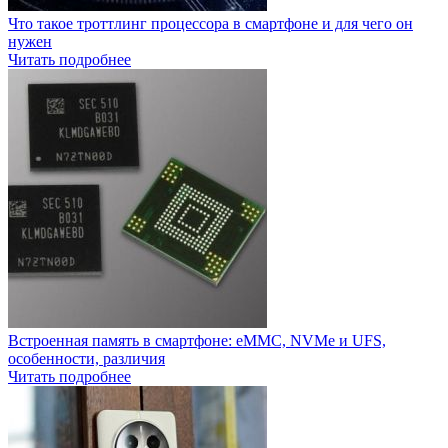
Что такое троттлинг процессора в смартфоне и для чего он
нужен
Читать подробнее
Встроенная память в смартфоне: eMMC, NVMe и UFS,
особенности, различия
Читать подробнее