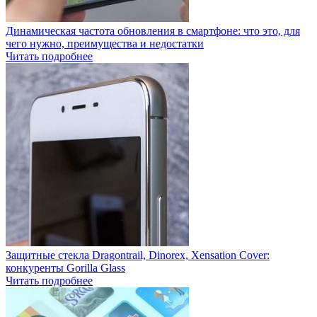
Динамическая частота обновления в смартфоне: что это, для
чего нужно, преимущества и недостатки
Читать подробнее
Защитные стекла Dragontrail, Dinorex, Xensation Cover:
конкуренты Gorilla Glass
Читать подробнее