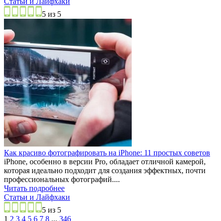
Статьи и Лайфхаки
5 из 5
Как красиво фотографировать на iPhone: 11 простых советов
iPhone, особенно в версии Pro, обладает отличной камерой,
которая идеально подходит для создания эффектных, почти
профессиональных фотографий....
Читать подробнее
Статьи и Лайфхаки
5 из 5
1
2
3
4
5
6
7
8
...
346