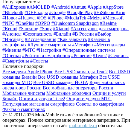
Популярные темы
#AliExpress
#AMOLED
#Android
#Antutu
#Apple
#AppStore
#Bluetooth
#DEF-коды
#Google
#Google Play
#HiSilicon Kirin
#Honor
#Huawei
#iOS
#iPhone
#MediaTek
#Meizu
#Microsoft
#NFC
#OnePlus
#OPPO
#Qualcomm Snapdragon
#Realme
#Redmi
#Samsung
#Sony
#Xiaomi
#Аксессуары для смартфона
#Анонсы
#Безопасность
#Билайн
#В России
#Выбор
#Инсайды
#Исследования
#Как заряжать
#Камеры в
смартфонах
#Лучшие смартфоны
#Мегафон
#Мессенджеры
#Мнения
#МТС
#Настройки
#Операционные системы
#Оценки
#Рейтинги смартфонов
#Решение
#Теле2
#Сервисы
#Смартфоны
#Советы
Полезные подборки
Все модели Apple iPhone
Все USSD команды Теле2
Все USSD
команды Билайн
Все USSD команды Мегафон
Все USSD
команды МТС
Все USSD команды ЙОТА
Коды мобильных
операторов России
Все мобильные операторы России
Мобильные чипсеты
Мобильные оболочки
Опции и услуги
Билайн
Опции и услуги Теле2
Опции и услуги МТС
Популярные магазины смартфонов
Советы по смартфонам
Факты о смартфонах
7+ © 2011-2026 Mob-Mobile.ru - всё о мобильной технике и
операторах. Полное копирование материалов запрещено. При
частичном гиперссылка на сайт
mob-mobile.ru
обязательна.