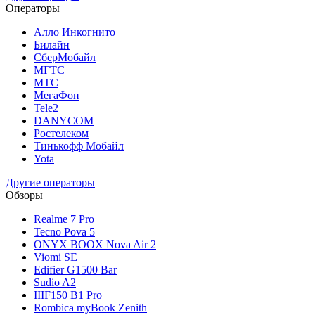
Операторы
Алло Инкогнито
Билайн
СберМобайл
МГТС
МТС
МегаФон
Tele2
DANYCOM
Ростелеком
Тинькофф Мобайл
Yota
Другие операторы
Обзоры
Realme 7 Pro
Tecno Pova 5
ONYX BOOX Nova Air 2
Viomi SE
Edifier G1500 Bar
Sudio A2
IIIF150 B1 Pro
Rombica myBook Zenith