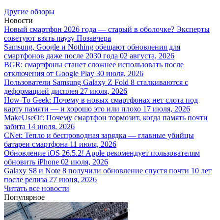
Другие обзоры
Новости
Новый смартфон 2026 года — старый в оболочке? Эксперты
советуют взять паузу
Позавчера
Samsung, Google и Nothing обещают обновления для
смартфонов даже после 2030 года
02 августа, 2026
BGR: смартфоны станет сложнее использовать после
отключения от Google Play
30 июля, 2026
Пользователи Samsung Galaxy Z Fold 8 сталкиваются с
деформацией дисплея
27 июля, 2026
How-To Geek: Почему в новых смартфонах нет слота под
карту памяти — и хорошо это или плохо
17 июля, 2026
MakeUseOf: Почему смартфон тормозит, когда память почти
забита
14 июля, 2026
CNet: Тепло и беспроводная зарядка — главные убийцы
батареи смартфона
11 июля, 2026
Обновление iOS 26.5.2! Apple рекомендует пользователям
обновить iPhone
02 июля, 2026
Galaxy S8 и Note 8 получили обновление спустя почти 10 лет
после релиза
27 июня, 2026
Читать все новости
Популярное