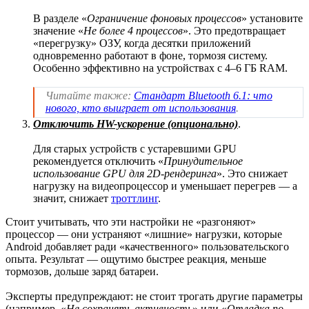
В разделе «
Ограничение фоновых процессов
» установите
значение «
Не более 4 процессов
». Это предотвращает
«перегрузку» ОЗУ, когда десятки приложений
одновременно работают в фоне, тормозя систему.
Особенно эффективно на устройствах с 4–6 ГБ RAM.
Читайте также:
Стандарт Bluetooth 6.1: что
нового, кто выиграет от использования
.
Отключить HW-ускорение (опционально)
.
Для старых устройств с устаревшими GPU
рекомендуется отключить «
Принудительное
использование GPU для 2D-рендеринга
». Это снижает
нагрузку на видеопроцессор и уменьшает перегрев — а
значит, снижает
троттлинг
.
Стоит учитывать, что эти настройки не «разгоняют»
процессор — они устраняют «лишние» нагрузки, которые
Android добавляет ради «качественного» пользовательского
опыта. Результат — ощутимо быстрее реакция, меньше
тормозов, дольше заряд батареи.
Эксперты предупреждают: не стоит трогать другие параметры
(например, «
Не сохранять активность
» или «
Отладка по