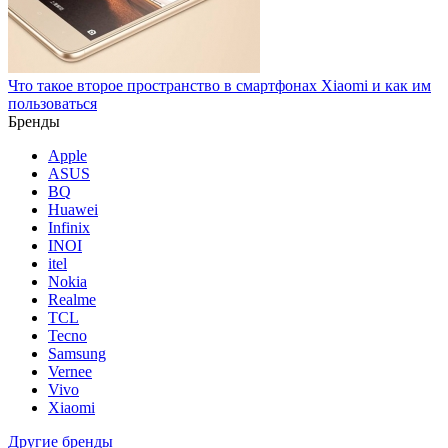
Что такое второе пространство в смартфонах Xiaomi и как им
пользоваться
Бренды
Apple
ASUS
BQ
Huawei
Infinix
INOI
itel
Nokia
Realme
TCL
Tecno
Samsung
Vernee
Vivo
Xiaomi
Другие бренды