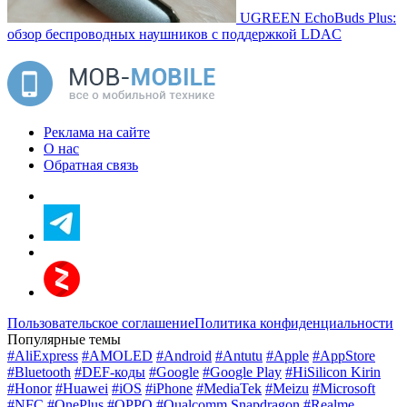
UGREEN EchoBuds Plus:
обзор беспроводных наушников с поддержкой LDAC
Реклама на сайте
О нас
Обратная связь
Пользовательское соглашение
Политика конфиденциальности
Популярные темы
#AliExpress
#AMOLED
#Android
#Antutu
#Apple
#AppStore
#Bluetooth
#DEF-коды
#Google
#Google Play
#HiSilicon Kirin
#Honor
#Huawei
#iOS
#iPhone
#MediaTek
#Meizu
#Microsoft
#NFC
#OnePlus
#OPPO
#Qualcomm Snapdragon
#Realme