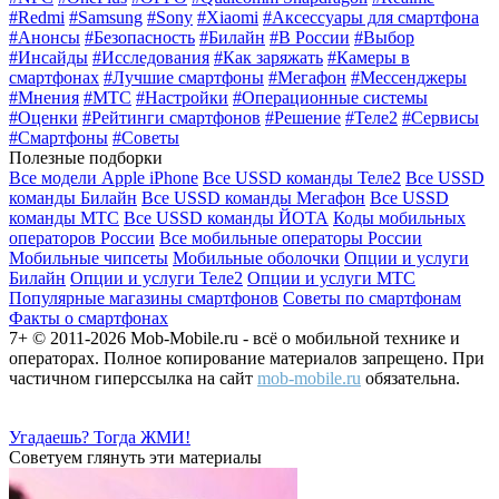
#Redmi
#Samsung
#Sony
#Xiaomi
#Аксессуары для смартфона
#Анонсы
#Безопасность
#Билайн
#В России
#Выбор
#Инсайды
#Исследования
#Как заряжать
#Камеры в
смартфонах
#Лучшие смартфоны
#Мегафон
#Мессенджеры
#Мнения
#МТС
#Настройки
#Операционные системы
#Оценки
#Рейтинги смартфонов
#Решение
#Теле2
#Сервисы
#Смартфоны
#Советы
Полезные подборки
Все модели Apple iPhone
Все USSD команды Теле2
Все USSD
команды Билайн
Все USSD команды Мегафон
Все USSD
команды МТС
Все USSD команды ЙОТА
Коды мобильных
операторов России
Все мобильные операторы России
Мобильные чипсеты
Мобильные оболочки
Опции и услуги
Билайн
Опции и услуги Теле2
Опции и услуги МТС
Популярные магазины смартфонов
Советы по смартфонам
Факты о смартфонах
7+ © 2011-2026 Mob-Mobile.ru - всё о мобильной технике и
операторах. Полное копирование материалов запрещено. При
частичном гиперссылка на сайт
mob-mobile.ru
обязательна.
Угадаешь? Тогда ЖМИ!
Советуем глянуть эти материалы