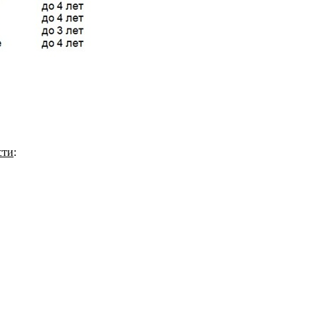
сти
: