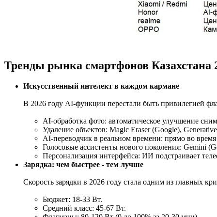
Тренды рынка смартфонов Казахстана 
Искусственный интелект в каждом кармане
В 2026 году AI-функции перестали быть привилегией фл
AI-обработка фото: автоматическое улучшение сним
Удаление объектов: Magic Eraser (Google), Generative
AI-переводчик в реальном времени: прямо во время
Голосовые ассистенты нового поколения: Gemini (Goog
Персонализация интерфейса: ИИ подстраивает теле
Зарядка: чем быстрее - тем лучше
Скорость зарядки в 2026 году стала одним из главных кр
Бюджет: 18-33 Вт.
Средний класс: 45-67 Вт.
Флагманы: 80-120 Вт (0 до 100% за 20-30 мин).