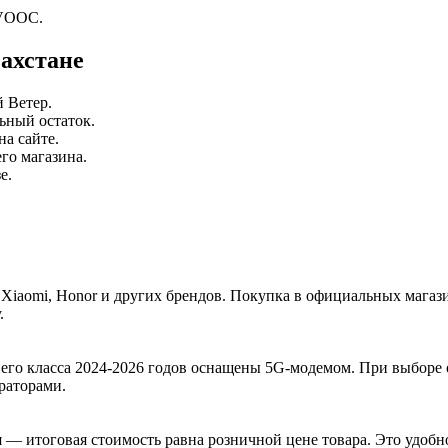
RVOOC.
захстане
й Ветер.
ьный остаток.
а сайте.
го магазина.
е.
Xiaomi, Honor и других брендов. Покупка в официальных магаз
.
го класса 2024-2026 годов оснащены 5G-модемом. При выборе о
раторами.
я — итоговая стоимость равна розничной цене товара. Это удоб