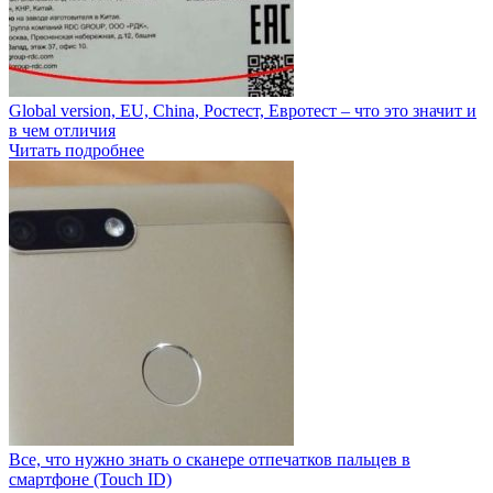
Global version, EU, China, Ростест, Евротест – что это значит и
в чем отличия
Читать подробнее
Все, что нужно знать о сканере отпечатков пальцев в
смартфоне (Touch ID)