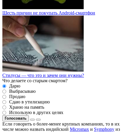
Шесть причин не покупать Android-смартфон
Стилусы — что это и зачем они нужны?
Что делаете со старым смартом?
Дарю
Выбрасываю
Продаю
Сдаю в утилизацию
Храню на память
Использую в других целях
Голосовать
Если говорить о более-менее крупных компаниях, то в их
числе можно назвать индийский
Micromax
и
Symphony
из