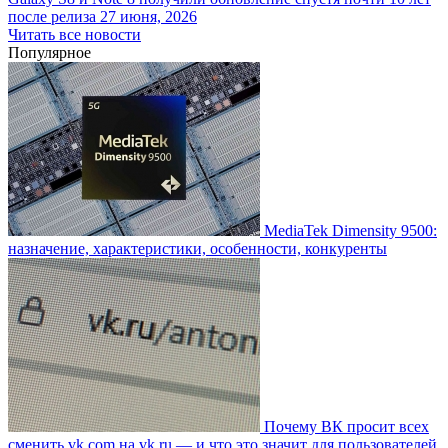
после релиза
27 июня, 2026
Читать все новости
Популярное
MediaTek Dimensity 9500:
назначение, характеристики, особенности, конкуренты
Почему ВК просит всех
сменить vk.com на vk.ru — и что это значит для пользователей