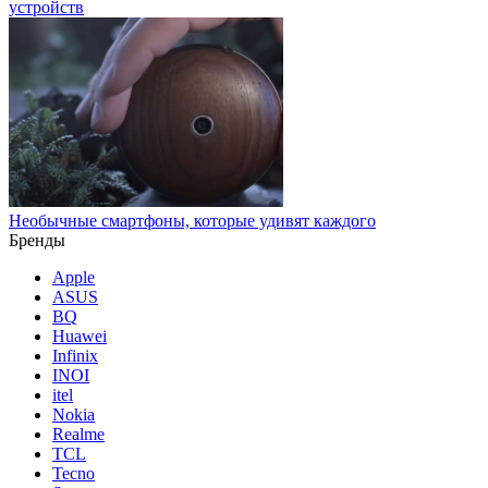
устройств
Необычные смартфоны, которые удивят каждого
Бренды
Apple
ASUS
BQ
Huawei
Infinix
INOI
itel
Nokia
Realme
TCL
Tecno