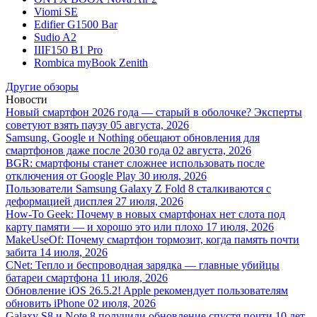
Viomi SE
Edifier G1500 Bar
Sudio A2
IIIF150 B1 Pro
Rombica myBook Zenith
Другие обзоры
Новости
Новый смартфон 2026 года — старый в оболочке? Эксперты
советуют взять паузу
05 августа, 2026
Samsung, Google и Nothing обещают обновления для
смартфонов даже после 2030 года
02 августа, 2026
BGR: смартфоны станет сложнее использовать после
отключения от Google Play
30 июля, 2026
Пользователи Samsung Galaxy Z Fold 8 сталкиваются с
деформацией дисплея
27 июля, 2026
How-To Geek: Почему в новых смартфонах нет слота под
карту памяти — и хорошо это или плохо
17 июля, 2026
MakeUseOf: Почему смартфон тормозит, когда память почти
забита
14 июля, 2026
CNet: Тепло и беспроводная зарядка — главные убийцы
батареи смартфона
11 июля, 2026
Обновление iOS 26.5.2! Apple рекомендует пользователям
обновить iPhone
02 июля, 2026
Galaxy S8 и Note 8 получили обновление спустя почти 10 лет