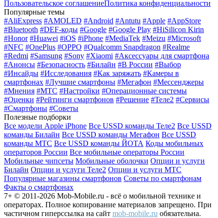
Пользовательское соглашение
Политика конфиденциальности
Популярные темы
#AliExpress
#AMOLED
#Android
#Antutu
#Apple
#AppStore
#Bluetooth
#DEF-коды
#Google
#Google Play
#HiSilicon Kirin
#Honor
#Huawei
#iOS
#iPhone
#MediaTek
#Meizu
#Microsoft
#NFC
#OnePlus
#OPPO
#Qualcomm Snapdragon
#Realme
#Redmi
#Samsung
#Sony
#Xiaomi
#Аксессуары для смартфона
#Анонсы
#Безопасность
#Билайн
#В России
#Выбор
#Инсайды
#Исследования
#Как заряжать
#Камеры в
смартфонах
#Лучшие смартфоны
#Мегафон
#Мессенджеры
#Мнения
#МТС
#Настройки
#Операционные системы
#Оценки
#Рейтинги смартфонов
#Решение
#Теле2
#Сервисы
#Смартфоны
#Советы
Полезные подборки
Все модели Apple iPhone
Все USSD команды Теле2
Все USSD
команды Билайн
Все USSD команды Мегафон
Все USSD
команды МТС
Все USSD команды ЙОТА
Коды мобильных
операторов России
Все мобильные операторы России
Мобильные чипсеты
Мобильные оболочки
Опции и услуги
Билайн
Опции и услуги Теле2
Опции и услуги МТС
Популярные магазины смартфонов
Советы по смартфонам
Факты о смартфонах
7+ © 2011-2026 Mob-Mobile.ru - всё о мобильной технике и
операторах. Полное копирование материалов запрещено. При
частичном гиперссылка на сайт
mob-mobile.ru
обязательна.