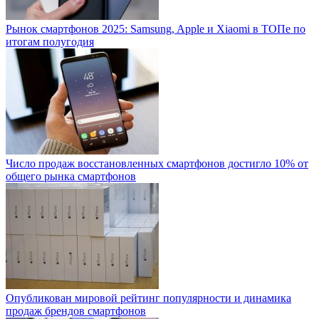
Рынок смартфонов 2025: Samsung, Apple и Xiaomi в ТОПе по
итогам полугодия
Число продаж восстановленных смартфонов достигло 10% от
общего рынка смартфонов
Опубликован мировой рейтинг популярности и динамика
продаж брендов смартфонов