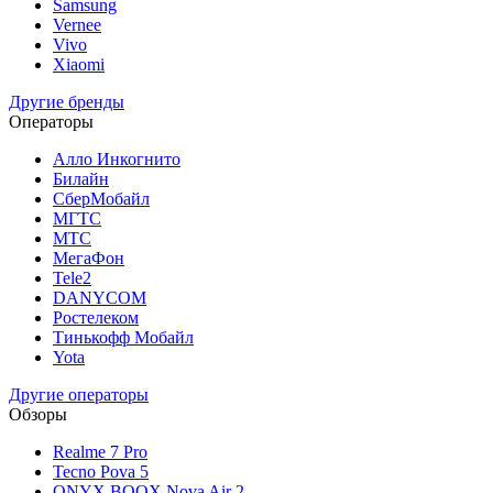
Samsung
Vernee
Vivo
Xiaomi
Другие бренды
Операторы
Алло Инкогнито
Билайн
СберМобайл
МГТС
МТС
МегаФон
Tele2
DANYCOM
Ростелеком
Тинькофф Мобайл
Yota
Другие операторы
Обзоры
Realme 7 Pro
Tecno Pova 5
ONYX BOOX Nova Air 2