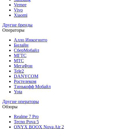
Vernee
Vivo
Xiaomi
Другие бренды
Операторы
Алло Инкогнито
Билайн
СберМобайл
МГТС
МТС
МегаФон
Tele2
DANYCOM
Ростелеком
Тинькофф Мобайл
Yota
Другие операторы
Обзоры
Realme 7 Pro
Tecno Pova 5
ONYX BOOX Nova Air 2