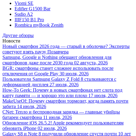
Viomi SE
Edifier G1500 Bar
Sudio A2
IIIF150 B1 Pro
Rombica myBook Zenith
Другие обзоры
Новости
Новый смартфон 2026 года — старый в оболочке? Эксперты
советуют взять паузу
Позавчера
Samsung, Google и Nothing обещают обновления для
смартфонов даже после 2030 года
02 августа, 2026
BGR: смартфоны станет сложнее использовать после
отключения от Google Play
30 июля, 2026
Пользователи Samsung Galaxy Z Fold 8 сталкиваются с
деформацией дисплея
27 июля, 2026
How-To Geek: Почему в новых смартфонах нет слота под
карту памяти — и хорошо это или плохо
17 июля, 2026
MakeUseOf: Почему смартфон тормозит, когда память почти
забита
14 июля, 2026
CNet: Тепло и беспроводная зарядка — главные убийцы
батареи смартфона
11 июля, 2026
Обновление iOS 26.5.2! Apple рекомендует пользователям
обновить iPhone
02 июля, 2026
Galaxy S8 и Note 8 получили обновление спустя почти 10 лет