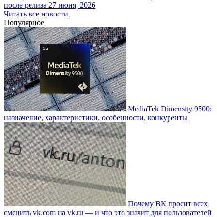
после релиза
27 июня, 2026
Читать все новости
Популярное
MediaTek Dimensity 9500:
назначение, характеристики, особенности, конкуренты
Почему ВК просит всех
сменить vk.com на vk.ru — и что это значит для пользователей