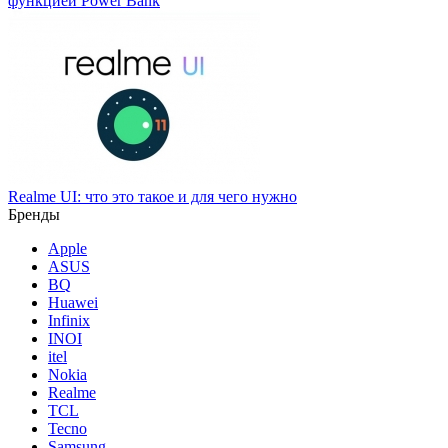
функцией Power Bank
Realme UI: что это такое и для чего нужно
Бренды
Apple
ASUS
BQ
Huawei
Infinix
INOI
itel
Nokia
Realme
TCL
Tecno
Samsung