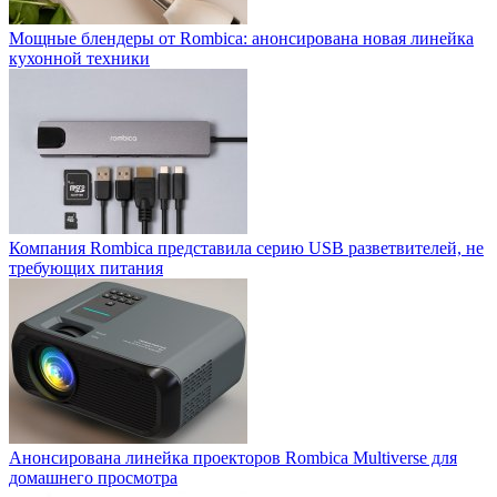
Мощные блендеры от Rombica: анонсирована новая линейка
кухонной техники
Компания Rombica представила серию USB разветвителей, не
требующих питания
Анонсирована линейка проекторов Rombica Multiverse для
домашнего просмотра