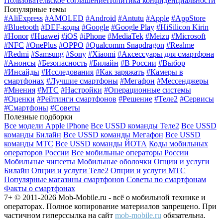
Пользовательское соглашение
Политика конфиденциальности
Популярные темы
#AliExpress
#AMOLED
#Android
#Antutu
#Apple
#AppStore
#Bluetooth
#DEF-коды
#Google
#Google Play
#HiSilicon Kirin
#Honor
#Huawei
#iOS
#iPhone
#MediaTek
#Meizu
#Microsoft
#NFC
#OnePlus
#OPPO
#Qualcomm Snapdragon
#Realme
#Redmi
#Samsung
#Sony
#Xiaomi
#Аксессуары для смартфона
#Анонсы
#Безопасность
#Билайн
#В России
#Выбор
#Инсайды
#Исследования
#Как заряжать
#Камеры в
смартфонах
#Лучшие смартфоны
#Мегафон
#Мессенджеры
#Мнения
#МТС
#Настройки
#Операционные системы
#Оценки
#Рейтинги смартфонов
#Решение
#Теле2
#Сервисы
#Смартфоны
#Советы
Полезные подборки
Все модели Apple iPhone
Все USSD команды Теле2
Все USSD
команды Билайн
Все USSD команды Мегафон
Все USSD
команды МТС
Все USSD команды ЙОТА
Коды мобильных
операторов России
Все мобильные операторы России
Мобильные чипсеты
Мобильные оболочки
Опции и услуги
Билайн
Опции и услуги Теле2
Опции и услуги МТС
Популярные магазины смартфонов
Советы по смартфонам
Факты о смартфонах
7+ © 2011-2026 Mob-Mobile.ru - всё о мобильной технике и
операторах. Полное копирование материалов запрещено. При
частичном гиперссылка на сайт
mob-mobile.ru
обязательна.