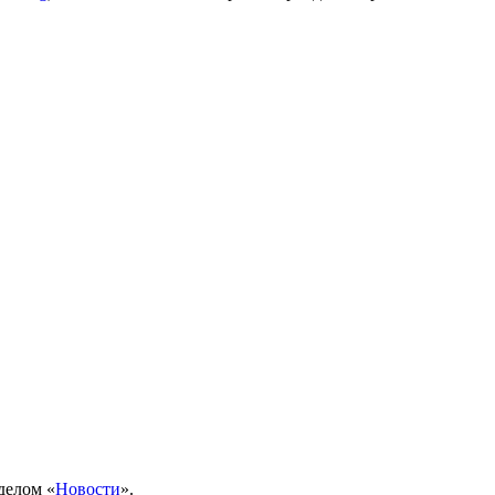
делом «
Новости
».