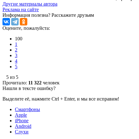
Другие материалы автора
Реклама на сайте
Информация полезна?
Расскажите друзьям
Оцените, пожалуйста:
100
1
2
3
4
5
5 из 5
Прочитало:
11 322
человек
Нашли в тексте ошибку?
Выделите её, нажмите Ctrl + Enter, и мы все исправим!
Смартфоны
Apple
iPhone
Android
Слухи