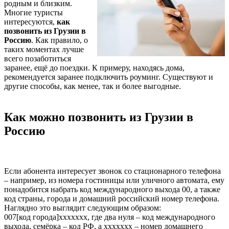
родным и близким.
Многие туристы
интересуются,
как
позвонить из Грузии в
Россию
. Как правило, о
таких моментах лучше
всего позаботиться
заранее, ещё до поездки. К примеру, находясь дома,
рекомендуется заранее подключить роуминг. Существуют и
другие способы, как менее, так и более выгодные.
Как можно позвонить из Грузии в
Россию
Если абонента интересует звонок со стационарного телефона
– например, из номера гостиницы или уличного автомата, ему
понадобится набрать код международного выхода 00, а также
код страны, города и домашний российский номер телефона.
Наглядно это выглядит следующим образом:
007[код города]ххххххх, где два нуля – код международного
выхода, семёрка – код РФ, а ххххххх – номер домашнего