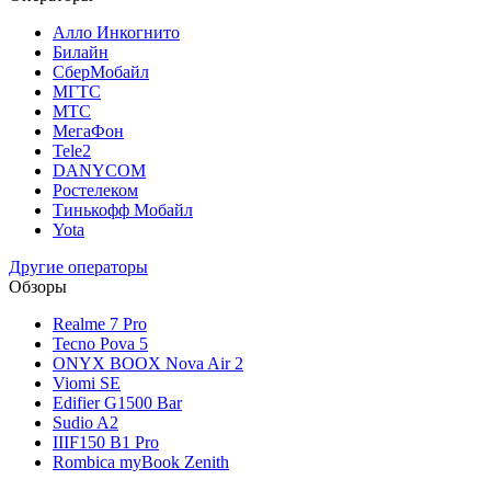
Алло Инкогнито
Билайн
СберМобайл
МГТС
МТС
МегаФон
Tele2
DANYCOM
Ростелеком
Тинькофф Мобайл
Yota
Другие операторы
Обзоры
Realme 7 Pro
Tecno Pova 5
ONYX BOOX Nova Air 2
Viomi SE
Edifier G1500 Bar
Sudio A2
IIIF150 B1 Pro
Rombica myBook Zenith