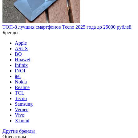
ТОП-8 лучших смартфонов Tecno 2025 года до 25000 рублей
Бренды
Apple
ASUS
BQ
Huawei
Infinix
INOI
itel
Nokia
Realme
TCL
Tecno
Samsung
Vernee
Vivo
Xiaomi
Другие бренды
Операторы