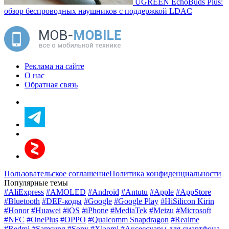
UGREEN EchoBuds Plus:
обзор беспроводных наушников с поддержкой LDAC
Реклама на сайте
О нас
Обратная связь
Пользовательское соглашение
Политика конфиденциальности
Популярные темы
#AliExpress
#AMOLED
#Android
#Antutu
#Apple
#AppStore
#Bluetooth
#DEF-коды
#Google
#Google Play
#HiSilicon Kirin
#Honor
#Huawei
#iOS
#iPhone
#MediaTek
#Meizu
#Microsoft
#NFC
#OnePlus
#OPPO
#Qualcomm Snapdragon
#Realme
#Redmi
#Samsung
#Sony
#Xiaomi
#Аксессуары для смартфона