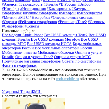
#Анонсы
#Безопасность
#Билайн
#В России
#Выбор
#Инсайды
#Исследования
#Как заряжать
#Камеры в
смартфонах
#Лучшие смартфоны
#Мегафон
#Мессенджеры
#Мнения
#МТС
#Настройки
#Операционные системы
#Оценки
#Рейтинги смартфонов
#Решение
#Теле2
#Сервисы
#Смартфоны
#Советы
Полезные подборки
Все модели Apple iPhone
Все USSD команды Теле2
Все USSD
команды Билайн
Все USSD команды Мегафон
Все USSD
команды МТС
Все USSD команды ЙОТА
Коды мобильных
операторов России
Все мобильные операторы России
Мобильные чипсеты
Мобильные оболочки
Опции и услуги
Билайн
Опции и услуги Теле2
Опции и услуги МТС
Популярные магазины смартфонов
Советы по смартфонам
Факты о смартфонах
7+ © 2011-2026 Mob-Mobile.ru - всё о мобильной технике и
операторах. Полное копирование материалов запрещено. При
частичном гиперссылка на сайт
mob-mobile.ru
обязательна.
Угадаешь? Тогда ЖМИ!
Советуем глянуть эти материалы