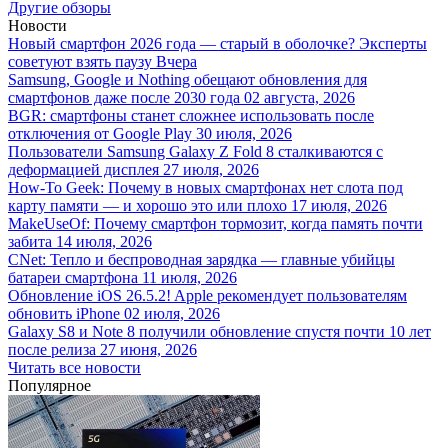
Другие обзоры
Новости
Новый смартфон 2026 года — старый в оболочке? Эксперты
советуют взять паузу
Вчера
Samsung, Google и Nothing обещают обновления для
смартфонов даже после 2030 года
02 августа, 2026
BGR: смартфоны станет сложнее использовать после
отключения от Google Play
30 июля, 2026
Пользователи Samsung Galaxy Z Fold 8 сталкиваются с
деформацией дисплея
27 июля, 2026
How-To Geek: Почему в новых смартфонах нет слота под
карту памяти — и хорошо это или плохо
17 июля, 2026
MakeUseOf: Почему смартфон тормозит, когда память почти
забита
14 июля, 2026
CNet: Тепло и беспроводная зарядка — главные убийцы
батареи смартфона
11 июля, 2026
Обновление iOS 26.5.2! Apple рекомендует пользователям
обновить iPhone
02 июля, 2026
Galaxy S8 и Note 8 получили обновление спустя почти 10 лет
после релиза
27 июня, 2026
Читать все новости
Популярное