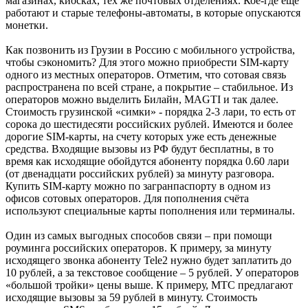
магазинах, киосках, тех же почтовых отделениях. Кое-где ещё
работают и старые телефоны-автоматы, в которые опускаются
монетки.
Как позвонить из Грузии в Россию с мобильного устройства,
чтобы сэкономить? Для этого можно приобрести SIM-карту
одного из местных операторов. Отметим, что сотовая связь
распространена по всей стране, а покрытие – стабильное. Из
операторов можно выделить Билайн, MAGTI и так далее.
Стоимость грузинской «симки» - порядка 2-3 лари, то есть от
сорока до шестидесяти российских рублей. Имеются и более
дорогие SIM-карты, на счету которых уже есть денежные
средства. Входящие вызовы из РФ будут бесплатны, в то
время как исходящие обойдутся абоненту порядка 0.60 лари
(от двенадцати российских рублей) за минуту разговора.
Купить SIM-карту можно по загранпаспорту в одном из
офисов сотовых операторов. Для пополнения счёта
используют специальные карты пополнения или терминалы.
Один из самых выгодных способов связи – при помощи
роуминга российских операторов. К примеру, за минуту
исходящего звонка абоненту Tele2 нужно будет заплатить до
10 рублей, а за текстовое сообщение – 5 рублей. У операторов
«большой тройки» цены выше. К примеру, МТС предлагают
исходящие вызовы за 59 рублей в минуту. Стоимость