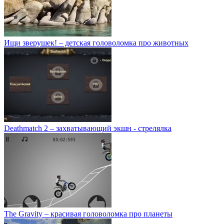
Ищи зверушек! – детская головоломка про животных
Deathmatch 2 – захватывающий экшн - стрелялка
The Gravity – красивая головоломка про планеты