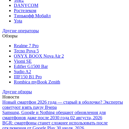
Tele2
DANYCOM
Ростелеком
Тинькофф Мобайл
Yota
Другие операторы
Обзоры
Realme 7 Pro
Tecno Pova 5
ONYX BOOX Nova Air 2
Viomi SE
Edifier G1500 Bar
Sudio A2
IIIF150 B1 Pro
Rombica myBook Zenith
Другие обзоры
Новости
Новый смартфон 2026 года — старый в оболочке? Эксперты
советуют взять паузу
Вчера
Samsung, Google и Nothing обещают обновления для
смартфонов даже после 2030 года
02 августа, 2026
BGR: смартфоны станет сложнее использовать после
отключения от Google Play
30 июля, 2026