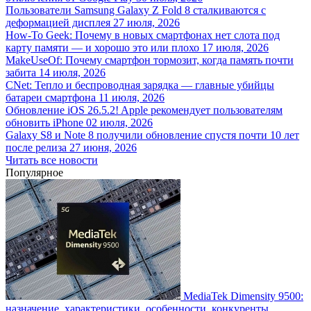
Пользователи Samsung Galaxy Z Fold 8 сталкиваются с
деформацией дисплея
27 июля, 2026
How-To Geek: Почему в новых смартфонах нет слота под
карту памяти — и хорошо это или плохо
17 июля, 2026
MakeUseOf: Почему смартфон тормозит, когда память почти
забита
14 июля, 2026
CNet: Тепло и беспроводная зарядка — главные убийцы
батареи смартфона
11 июля, 2026
Обновление iOS 26.5.2! Apple рекомендует пользователям
обновить iPhone
02 июля, 2026
Galaxy S8 и Note 8 получили обновление спустя почти 10 лет
после релиза
27 июня, 2026
Читать все новости
Популярное
MediaTek Dimensity 9500:
назначение, характеристики, особенности, конкуренты