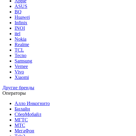
Apple
ASUS
BQ
Huawei
Infinix
INOI
itel
Nokia
Realme
TCL
Tecno
Samsung
Vernee
Vivo
Xiaomi
Другие бренды
Операторы
Алло Инкогнито
Билайн
СберМобайл
МГТС
МТС
МегаФон