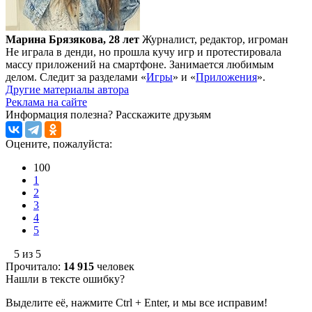
Марина Брязякова, 28 лет
Журналист, редактор, игроман
Не играла в денди, но прошла кучу игр и протестировала
массу приложений на смартфоне. Занимается любимым
делом. Следит за разделами «
Игры
» и «
Приложения
».
Другие материалы автора
Реклама на сайте
Информация полезна?
Расскажите друзьям
Оцените, пожалуйста:
100
1
2
3
4
5
5 из 5
Прочитало:
14 915
человек
Нашли в тексте ошибку?
Выделите её, нажмите Ctrl + Enter, и мы все исправим!