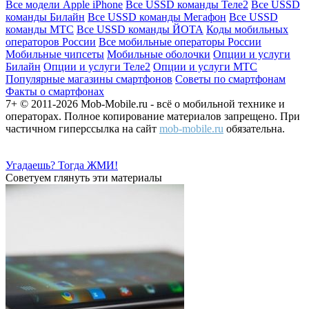
Все модели Apple iPhone
Все USSD команды Теле2
Все USSD
команды Билайн
Все USSD команды Мегафон
Все USSD
команды МТС
Все USSD команды ЙОТА
Коды мобильных
операторов России
Все мобильные операторы России
Мобильные чипсеты
Мобильные оболочки
Опции и услуги
Билайн
Опции и услуги Теле2
Опции и услуги МТС
Популярные магазины смартфонов
Советы по смартфонам
Факты о смартфонах
7+ © 2011-2026 Mob-Mobile.ru - всё о мобильной технике и
операторах. Полное копирование материалов запрещено. При
частичном гиперссылка на сайт
mob-mobile.ru
обязательна.
Угадаешь? Тогда ЖМИ!
Советуем глянуть эти материалы