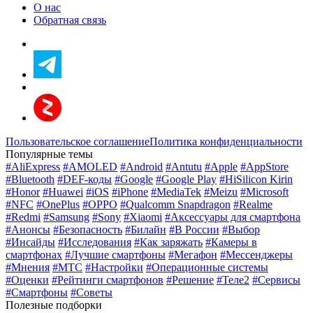
О нас
Обратная связь
Пользовательское соглашение
Политика конфиденциальности
Популярные темы
#AliExpress
#AMOLED
#Android
#Antutu
#Apple
#AppStore
#Bluetooth
#DEF-коды
#Google
#Google Play
#HiSilicon Kirin
#Honor
#Huawei
#iOS
#iPhone
#MediaTek
#Meizu
#Microsoft
#NFC
#OnePlus
#OPPO
#Qualcomm Snapdragon
#Realme
#Redmi
#Samsung
#Sony
#Xiaomi
#Аксессуары для смартфона
#Анонсы
#Безопасность
#Билайн
#В России
#Выбор
#Инсайды
#Исследования
#Как заряжать
#Камеры в
смартфонах
#Лучшие смартфоны
#Мегафон
#Мессенджеры
#Мнения
#МТС
#Настройки
#Операционные системы
#Оценки
#Рейтинги смартфонов
#Решение
#Теле2
#Сервисы
#Смартфоны
#Советы
Полезные подборки