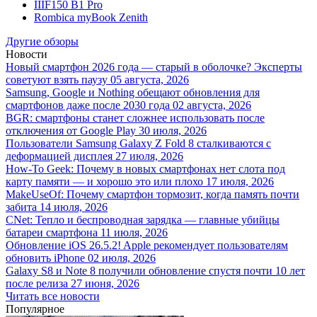
IIIF150 B1 Pro
Rombica myBook Zenith
Другие обзоры
Новости
Новый смартфон 2026 года — старый в оболочке? Эксперты
советуют взять паузу
05 августа, 2026
Samsung, Google и Nothing обещают обновления для
смартфонов даже после 2030 года
02 августа, 2026
BGR: смартфоны станет сложнее использовать после
отключения от Google Play
30 июля, 2026
Пользователи Samsung Galaxy Z Fold 8 сталкиваются с
деформацией дисплея
27 июля, 2026
How-To Geek: Почему в новых смартфонах нет слота под
карту памяти — и хорошо это или плохо
17 июля, 2026
MakeUseOf: Почему смартфон тормозит, когда память почти
забита
14 июля, 2026
CNet: Тепло и беспроводная зарядка — главные убийцы
батареи смартфона
11 июля, 2026
Обновление iOS 26.5.2! Apple рекомендует пользователям
обновить iPhone
02 июля, 2026
Galaxy S8 и Note 8 получили обновление спустя почти 10 лет
после релиза
27 июня, 2026
Читать все новости
Популярное