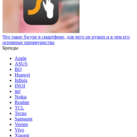
Что такое Swype в смартфоне, для чего он нужен и в чем его
основные преимущества
Бренды
Apple
ASUS
BQ
Huawei
Infinix
INOI
itel
Nokia
Realme
TCL
Tecno
Samsung
Vernee
Vivo
Xiaomi