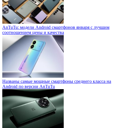
AnTuTu: модели Android смартфонов января с лучшим
соотношением цены и качества
Названы самые мощные смартфоны среднего класса на
Android по версии AnTuTu