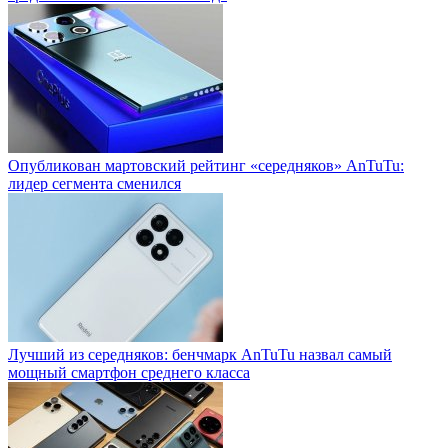
Опубликован мартовский рейтинг «середняков» AnTuTu:
лидер сегмента сменился
Лучший из середняков: бенчмарк AnTuTu назвал самый
мощный смартфон среднего класса