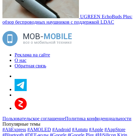
UGREEN EchoBuds Plus:
обзор беспроводных наушников с поддержкой LDAC
Реклама на сайте
О нас
Обратная связь
Пользовательское соглашение
Политика конфиденциальности
Популярные темы
#AliExpress
#AMOLED
#Android
#Antutu
#Apple
#AppStore
#Bluetooth
#DEF-коды
#Google
#Google Play
#HiSilicon Kirin