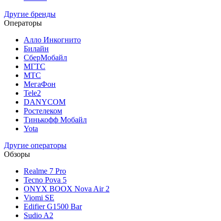
Другие бренды
Операторы
Алло Инкогнито
Билайн
СберМобайл
МГТС
МТС
МегаФон
Tele2
DANYCOM
Ростелеком
Тинькофф Мобайл
Yota
Другие операторы
Обзоры
Realme 7 Pro
Tecno Pova 5
ONYX BOOX Nova Air 2
Viomi SE
Edifier G1500 Bar
Sudio A2