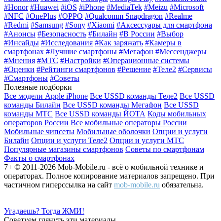
#Honor
#Huawei
#iOS
#iPhone
#MediaTek
#Meizu
#Microsoft
#NFC
#OnePlus
#OPPO
#Qualcomm Snapdragon
#Realme
#Redmi
#Samsung
#Sony
#Xiaomi
#Аксессуары для смартфона
#Анонсы
#Безопасность
#Билайн
#В России
#Выбор
#Инсайды
#Исследования
#Как заряжать
#Камеры в
смартфонах
#Лучшие смартфоны
#Мегафон
#Мессенджеры
#Мнения
#МТС
#Настройки
#Операционные системы
#Оценки
#Рейтинги смартфонов
#Решение
#Теле2
#Сервисы
#Смартфоны
#Советы
Полезные подборки
Все модели Apple iPhone
Все USSD команды Теле2
Все USSD
команды Билайн
Все USSD команды Мегафон
Все USSD
команды МТС
Все USSD команды ЙОТА
Коды мобильных
операторов России
Все мобильные операторы России
Мобильные чипсеты
Мобильные оболочки
Опции и услуги
Билайн
Опции и услуги Теле2
Опции и услуги МТС
Популярные магазины смартфонов
Советы по смартфонам
Факты о смартфонах
7+ © 2011-2026 Mob-Mobile.ru - всё о мобильной технике и
операторах. Полное копирование материалов запрещено. При
частичном гиперссылка на сайт
mob-mobile.ru
обязательна.
Угадаешь? Тогда ЖМИ!
Советуем глянуть эти материалы