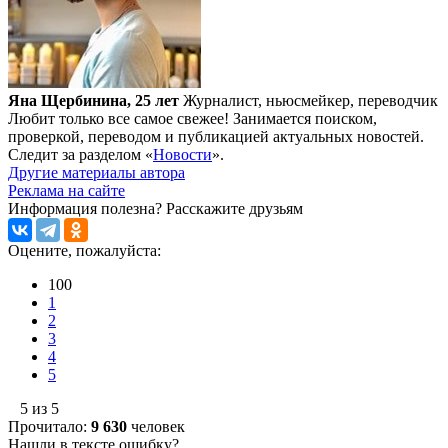
Яна Щербинина, 25 лет
Журналист, ньюсмейкер, переводчик
Любит только все самое свежее! Занимается поиском,
проверкой, переводом и публикацией актуальных новостей.
Следит за разделом «
Новости
».
Другие материалы автора
Реклама на сайте
Информация полезна?
Расскажите друзьям
Оцените, пожалуйста:
100
1
2
3
4
5
5 из 5
Прочитало:
9 630
человек
Нашли в тексте ошибку?