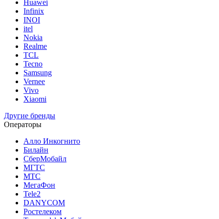
Huawei
Infinix
INOI
itel
Nokia
Realme
TCL
Tecno
Samsung
Vernee
Vivo
Xiaomi
Другие бренды
Операторы
Алло Инкогнито
Билайн
СберМобайл
МГТС
МТС
МегаФон
Tele2
DANYCOM
Ростелеком