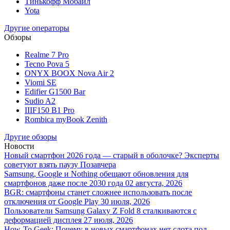
Тинькофф Мобайл
Yota
Другие операторы
Обзоры
Realme 7 Pro
Tecno Pova 5
ONYX BOOX Nova Air 2
Viomi SE
Edifier G1500 Bar
Sudio A2
IIIF150 B1 Pro
Rombica myBook Zenith
Другие обзоры
Новости
Новый смартфон 2026 года — старый в оболочке? Эксперты
советуют взять паузу
Позавчера
Samsung, Google и Nothing обещают обновления для
смартфонов даже после 2030 года
02 августа, 2026
BGR: смартфоны станет сложнее использовать после
отключения от Google Play
30 июля, 2026
Пользователи Samsung Galaxy Z Fold 8 сталкиваются с
деформацией дисплея
27 июля, 2026
How-To Geek: Почему в новых смартфонах нет слота под