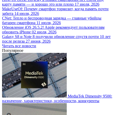
карту памяти — и хорошо это или плохо
17 июля, 2026
MakeUseOf: Почему смартфон тормозит, когда память почти
забита
14 июля, 2026
CNet: Тепло и беспроводная зарядка — главные убийцы
батареи смартфона
11 июля, 2026
Обновление iOS 26.5.2! Apple рекомендует пользователям
обновить iPhone
02 июля, 2026
Galaxy S8 и Note 8 получили обновление спустя почти 10 лет
после релиза
27 июня, 2026
Читать все новости
Популярное
MediaTek Dimensity 9500:
назначение, характеристики, особенности, конкуренты