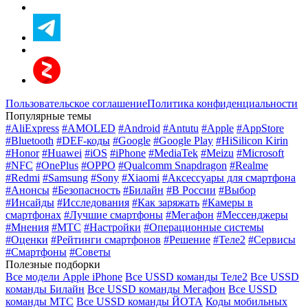
Пользовательское соглашение
Политика конфиденциальности
Популярные темы
#AliExpress
#AMOLED
#Android
#Antutu
#Apple
#AppStore
#Bluetooth
#DEF-коды
#Google
#Google Play
#HiSilicon Kirin
#Honor
#Huawei
#iOS
#iPhone
#MediaTek
#Meizu
#Microsoft
#NFC
#OnePlus
#OPPO
#Qualcomm Snapdragon
#Realme
#Redmi
#Samsung
#Sony
#Xiaomi
#Аксессуары для смартфона
#Анонсы
#Безопасность
#Билайн
#В России
#Выбор
#Инсайды
#Исследования
#Как заряжать
#Камеры в
смартфонах
#Лучшие смартфоны
#Мегафон
#Мессенджеры
#Мнения
#МТС
#Настройки
#Операционные системы
#Оценки
#Рейтинги смартфонов
#Решение
#Теле2
#Сервисы
#Смартфоны
#Советы
Полезные подборки
Все модели Apple iPhone
Все USSD команды Теле2
Все USSD
команды Билайн
Все USSD команды Мегафон
Все USSD
команды МТС
Все USSD команды ЙОТА
Коды мобильных