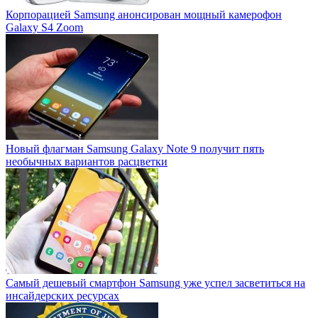
Корпорацией Samsung анонсирован мощный камерофон
Galaxy S4 Zoom
Новый флагман Samsung Galaxy Note 9 получит пять
необычных вариантов расцветки
Самый дешевый смартфон Samsung уже успел засветиться на
инсайдерских ресурсах