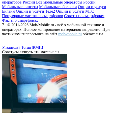
операторов России
Все мобильные операторы России
Мобильные чипсеты
Мобильные оболочки
Опции и услуги
Билайн
Опции и услуги Теле2
Опции и услуги МТС
Популярные магазины смартфонов
Советы по смартфонам
Факты о смартфонах
7+ © 2011-2026 Mob-Mobile.ru - всё о мобильной технике и
операторах. Полное копирование материалов запрещено. При
частичном гиперссылка на сайт
mob-mobile.ru
обязательна.
Угадаешь? Тогда ЖМИ!
Советуем глянуть эти материалы