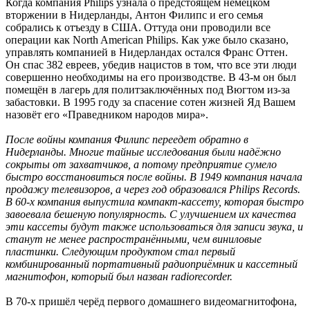
Когда компания Philips узнала о предстоящем немецком
вторжении в Нидерланды, Антон Филипс и его семья
собрались к отъезду в США. Оттуда они проводили все
операции как North American Philips. Как уже было сказано,
управлять компанией в Нидерландах остался Франс Оттен.
Он спас 382 евреев, убедив нацистов в том, что все эти люди
совершенно необходимы на его производстве. В 43-м он был
помещён в лагерь для политзаключённых под Вюгтом из-за
забастовки. В 1995 году за спасение сотен жизней Яд Вашем
назовёт его «Праведником народов мира».
После войны компания Филипс переедет обратно в
Нидерланды. Многие тайные исследования были надёжно
сокрыты от захватчиков, а потому предприятие сумело
быстро восстановиться после войны. В 1949 компания начала
продажу телевизоров, а через год образовался Philips Records.
В 60-х компания выпустила компакт-кассету, которая быстро
завоевала бешеную популярность. С улучшением их качества
эти кассеты будут также использоваться для записи звука, и
станут не менее распространёнными, чем виниловые
пластинки. Следующим продуктом стал первый
комбинированный портативный радиоприёмник и кассетный
магнитофон, который был назван radiorecorder.
В 70-х пришёл черёд первого домашнего видеомагнитофона,