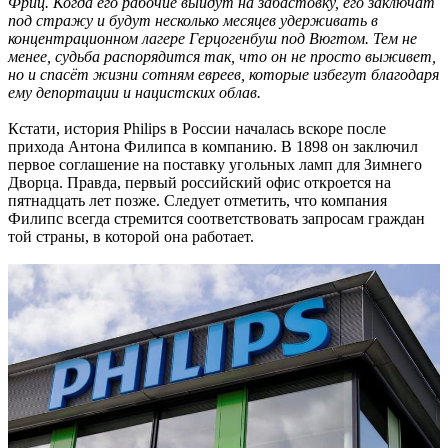
Фриц. Когда его рабочие выйдут на забастовку, его заключат
под стражу и будут несколько месяцев удерживать в
концентрационном лагере Герцогенбуш под Вюгтом. Тем не
менее, судьба распорядится так, что он не просто выживет,
но и спасёт жизни сотням евреев, которые избегут благодаря
ему депортации и нацистских облав.
Кстати, история Philips в России началась вскоре после
прихода Антона Филипса в компанию. В 1898 он заключил
первое соглашение на поставку угольных ламп для Зимнего
Дворца. Правда, первый российский офис откроется на
пятнадцать лет позже. Следует отметить, что компания
Филипс всегда стремится соответствовать запросам граждан
той страны, в которой она работает.