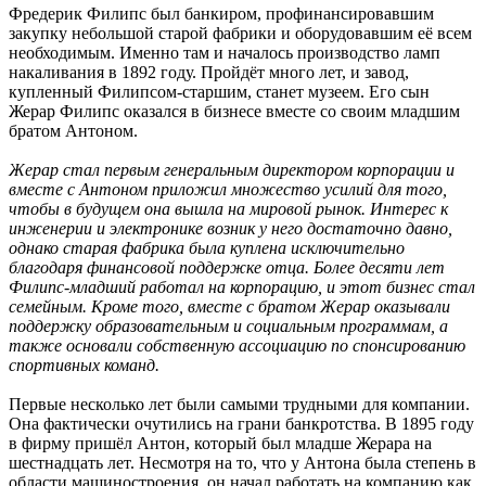
Фредерик Филипс был банкиром, профинансировавшим
закупку небольшой старой фабрики и оборудовавшим её всем
необходимым. Именно там и началось производство ламп
накаливания в 1892 году. Пройдёт много лет, и завод,
купленный Филипсом-старшим, станет музеем. Его сын
Жерар Филипс оказался в бизнесе вместе со своим младшим
братом Антоном.
Жерар стал первым генеральным директором корпорации и
вместе с Антоном приложил множество усилий для того,
чтобы в будущем она вышла на мировой рынок. Интерес к
инженерии и электронике возник у него достаточно давно,
однако старая фабрика была куплена исключительно
благодаря финансовой поддержке отца. Более десяти лет
Филипс-младший работал на корпорацию, и этот бизнес стал
семейным. Кроме того, вместе с братом Жерар оказывали
поддержку образовательным и социальным программам, а
также основали собственную ассоциацию по спонсированию
спортивных команд.
Первые несколько лет были самыми трудными для компании.
Она фактически очутились на грани банкротства. В 1895 году
в фирму пришёл Антон, который был младше Жерара на
шестнадцать лет. Несмотря на то, что у Антона была степень в
области машиностроения, он начал работать на компанию как