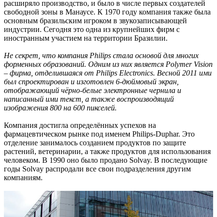
расширяло производство, и было в числе первых создателей
свободной зоны в Манаусе. К 1970 году компания также была
основным бразильским игроком в звукозаписывающей
индустрии. Сегодня это одна из крупнейших фирм с
иностранным участием на территории Бразилии.
Не секрет, что компания Philips стала основой для многих
форменных образований. Одним из них является Polymer Vision
– фирма, отделившаяся от Philips Electronics. Весной 2011 ими
был спроектирован и изготовлен 6-дюймовый экран,
отображающий чёрно-белые электронные чернила и
написанный ими текст, а также воспроизводящий
изображения 800 на 600 пикселей.
Компания достигла определённых успехов на
фармацевтическом рынке под именем Philips-Duphar. Это
отделение занималось созданием продуктов по защите
растений, ветеринарии, а также продуктов для использования
человеком. В 1990 оно было продано Solvay. В последующие
годы Solvay распродали все свои подразделения другим
компаниям.