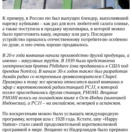
К примеру, в России ею был выпущен блендер, выполнявший
нарезку кубиками – как раз для всех любителей салата оливье,
а также поступила в продажу мультиварка, в которой можно
было приготовить кашу, окрошку или рагу. Последнее
устройство пришлось отечественному потребителю особенно
по душе, и оно очень хорошо продавалось.
В 20-е года компания начала производство другой продукции, а
именно – вакуумных трубок. В 1939 была представлена
электрическая бритва Philishave (она продавалась в США под
брендом Norelco). В начале 30-х годов также был разработан
дизайн радио со встроенным громкоговорителем Chapel.
Примерно к тому же времени относится выход компании в
эфир с коротковолновой радиостанцией PCJJ, к которой
позже присоединилась другая станция, PHOHI. Вещание
PHOHI велось на голландском языке в Ост-Индии (нынешней
Индонезии), а PCJJ – на английском, немецкой и испанском.
По воскресеньям можно было услышать международную
программу, которая шла с 1928 года. Кстати, шоу «Happy
Station» стало самой продолжительной коротковолновой
программой в мире. Вещание из Нидерландов было прервано