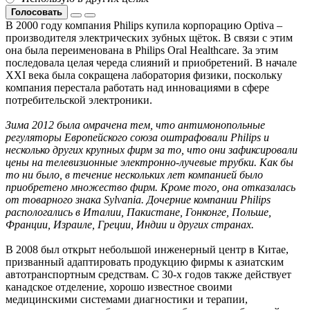
Голосовать
В 2000 году компания Philips купила корпорацию Optiva –
производителя электрических зубных щёток. В связи с этим
она была переименована в Philips Oral Healthcare. За этим
последовала целая череда слияний и приобретений. В начале
XXI века была сокращена лаборатория физики, поскольку
компания перестала работать над инновациями в сфере
потребительской электроники.
Зима 2012 была омрачена тем, что антимонопольные
регуляторы Европейского союза оштрафовали Philips и
несколько других крупных фирм за то, что они зафиксировали
цены на телевизионные электронно-лучевые трубки. Как бы
то ни было, в течение нескольких лет компанией было
приобретено множество фирм. Кроме того, она отказалась
от товарного знака Sylvania. Дочерние компании Philips
распологались в Италии, Пакистане, Гонконге, Польше,
Франции, Израиле, Греции, Индии и других странах.
В 2008 был открыт небольшой инженерный центр в Китае,
призванный адаптировать продукцию фирмы к азиатским
автотранспортным средствам. С 30-х годов также действует
канадское отделение, хорошо известное своими
медицинскими системами диагностики и терапии,