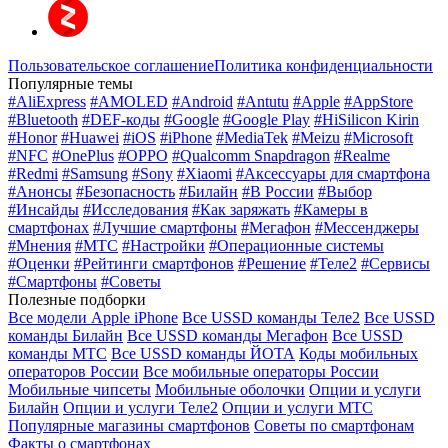
Пользовательское соглашение
Политика конфиденциальности
Популярные темы
#AliExpress
#AMOLED
#Android
#Antutu
#Apple
#AppStore
#Bluetooth
#DEF-коды
#Google
#Google Play
#HiSilicon Kirin
#Honor
#Huawei
#iOS
#iPhone
#MediaTek
#Meizu
#Microsoft
#NFC
#OnePlus
#OPPO
#Qualcomm Snapdragon
#Realme
#Redmi
#Samsung
#Sony
#Xiaomi
#Аксессуары для смартфона
#Анонсы
#Безопасность
#Билайн
#В России
#Выбор
#Инсайды
#Исследования
#Как заряжать
#Камеры в
смартфонах
#Лучшие смартфоны
#Мегафон
#Мессенджеры
#Мнения
#МТС
#Настройки
#Операционные системы
#Оценки
#Рейтинги смартфонов
#Решение
#Теле2
#Сервисы
#Смартфоны
#Советы
Полезные подборки
Все модели Apple iPhone
Все USSD команды Теле2
Все USSD
команды Билайн
Все USSD команды Мегафон
Все USSD
команды МТС
Все USSD команды ЙОТА
Коды мобильных
операторов России
Все мобильные операторы России
Мобильные чипсеты
Мобильные оболочки
Опции и услуги
Билайн
Опции и услуги Теле2
Опции и услуги МТС
Популярные магазины смартфонов
Советы по смартфонам
Факты о смартфонах