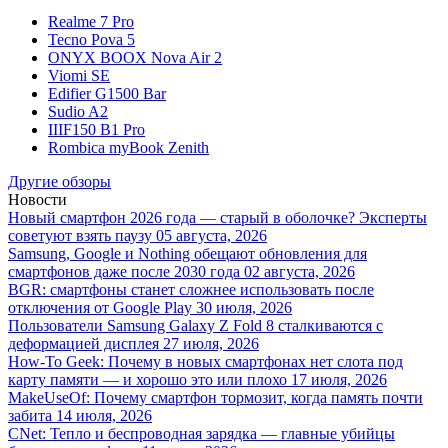
Realme 7 Pro
Tecno Pova 5
ONYX BOOX Nova Air 2
Viomi SE
Edifier G1500 Bar
Sudio A2
IIIF150 B1 Pro
Rombica myBook Zenith
Другие обзоры
Новости
Новый смартфон 2026 года — старый в оболочке? Эксперты
советуют взять паузу
05 августа, 2026
Samsung, Google и Nothing обещают обновления для
смартфонов даже после 2030 года
02 августа, 2026
BGR: смартфоны станет сложнее использовать после
отключения от Google Play
30 июля, 2026
Пользователи Samsung Galaxy Z Fold 8 сталкиваются с
деформацией дисплея
27 июля, 2026
How-To Geek: Почему в новых смартфонах нет слота под
карту памяти — и хорошо это или плохо
17 июля, 2026
MakeUseOf: Почему смартфон тормозит, когда память почти
забита
14 июля, 2026
CNet: Тепло и беспроводная зарядка — главные убийцы