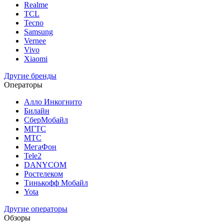
Realme
TCL
Tecno
Samsung
Vernee
Vivo
Xiaomi
Другие бренды
Операторы
Алло Инкогнито
Билайн
СберМобайл
МГТС
МТС
МегаФон
Tele2
DANYCOM
Ростелеком
Тинькофф Мобайл
Yota
Другие операторы
Обзоры