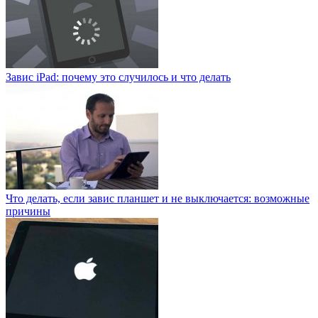
Завис iPad: почему это случилось и что делать
Что делать, если завис планшет и не выключается: возможные
причины