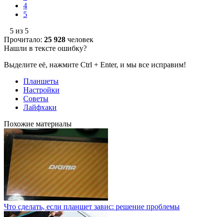
4
5
5 из 5
Прочитало:
25 928
человек
Нашли в тексте ошибку?
Выделите её, нажмите Ctrl + Enter, и мы все исправим!
Планшеты
Настройки
Советы
Лайфхаки
Похожие материалы
Что сделать, если планшет завис: решение проблемы