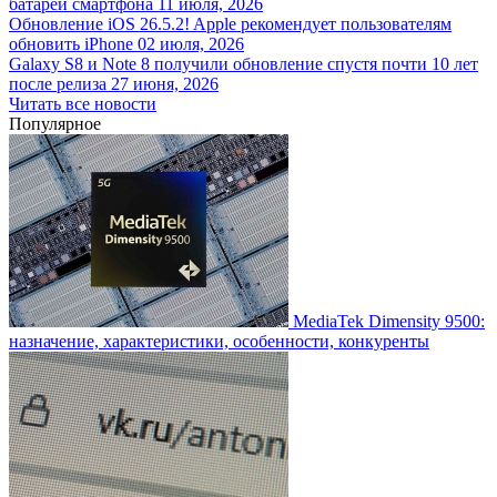
батареи смартфона
11 июля, 2026
Обновление iOS 26.5.2! Apple рекомендует пользователям
обновить iPhone
02 июля, 2026
Galaxy S8 и Note 8 получили обновление спустя почти 10 лет
после релиза
27 июня, 2026
Читать все новости
Популярное
MediaTek Dimensity 9500:
назначение, характеристики, особенности, конкуренты