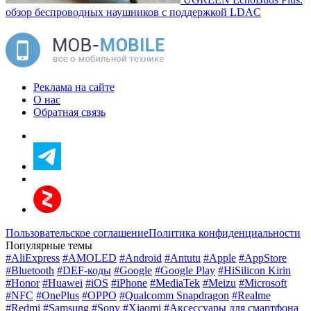
обзор беспроводных наушников с поддержкой LDAC
Реклама на сайте
О нас
Обратная связь
Пользовательское соглашение
Политика конфиденциальности
Популярные темы
#AliExpress
#AMOLED
#Android
#Antutu
#Apple
#AppStore
#Bluetooth
#DEF-коды
#Google
#Google Play
#HiSilicon Kirin
#Honor
#Huawei
#iOS
#iPhone
#MediaTek
#Meizu
#Microsoft
#NFC
#OnePlus
#OPPO
#Qualcomm Snapdragon
#Realme
#Redmi
#Samsung
#Sony
#Xiaomi
#Аксессуары для смартфона