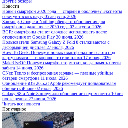
Другие обзоры
Новости
Новый смартфон 2026 года — старый в оболочке? Эксперты
советуют взять паузу
05 августа, 2026
Samsung, Google и Nothing обещают обновления для
смартфонов даже после 2030 года
02 августа, 2026
BGR: смартфоны станет сложнее использовать после
отключения от Google Play
30 июля, 2026
Пользователи Samsung Galaxy Z Fold 8 сталкиваются с
деформацией дисплея
27 июля, 2026
How-To Geek: Почему в новых смартфонах нет слота под
карту памяти — и хорошо это или плохо
17 июля, 2026
MakeUseOf: Почему смартфон тормозит, когда память почти
забита
14 июля, 2026
CNet: Тепло и беспроводная зарядка — главные убийцы
батареи смартфона
11 июля, 2026
Обновление iOS 26.5.2! Apple рекомендует пользователям
обновить iPhone
02 июля, 2026
Galaxy S8 и Note 8 получили обновление спустя почти 10 лет
после релиза
27 июня, 2026
Читать все новости
Популярное