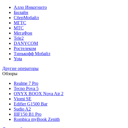
Алло Инкогнито
Билайн
СберМобайл
МГТС
МТС
МегаФон
Tele2
DANYCOM
Ростелеком
Тинькофф Мобайл
Yota
Другие операторы
Обзоры
Realme 7 Pro
Tecno Pova 5
ONYX BOOX Nova Air 2
Viomi SE
Edifier G1500 Bar
Sudio A2
IIIF150 B1 Pro
Rombica myBook Zenith