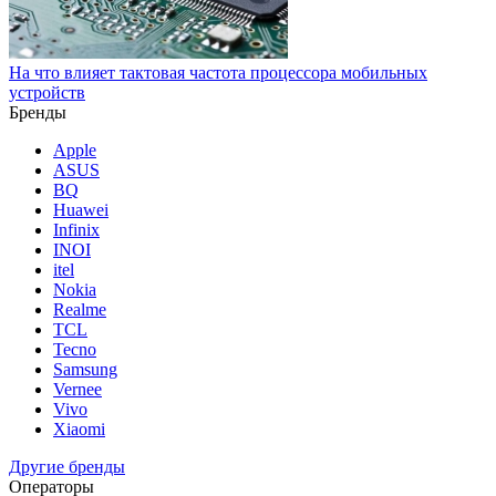
На что влияет тактовая частота процессора мобильных
устройств
Бренды
Apple
ASUS
BQ
Huawei
Infinix
INOI
itel
Nokia
Realme
TCL
Tecno
Samsung
Vernee
Vivo
Xiaomi
Другие бренды
Операторы