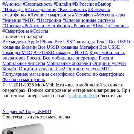
#Анонсы
#Безопасность
#Билайн
#В России
#Выбор
#Инсайды
#Исследования
#Как заряжать
#Камеры в
смартфонах
#Лучшие смартфоны
#Мегафон
#Мессенджеры
#Мнения
#МТС
#Настройки
#Операционные системы
#Оценки
#Рейтинги смартфонов
#Решение
#Теле2
#Сервисы
#Смартфоны
#Советы
Полезные подборки
Все модели Apple iPhone
Все USSD команды Теле2
Все USSD
команды Билайн
Все USSD команды Мегафон
Все USSD
команды МТС
Все USSD команды ЙОТА
Коды мобильных
операторов России
Все мобильные операторы России
Мобильные чипсеты
Мобильные оболочки
Опции и услуги
Билайн
Опции и услуги Теле2
Опции и услуги МТС
Популярные магазины смартфонов
Советы по смартфонам
Факты о смартфонах
7+ © 2011-2026 Mob-Mobile.ru - всё о мобильной технике и
операторах. Полное копирование материалов запрещено. При
частичном гиперссылка на сайт
mob-mobile.ru
обязательна.
Угадаешь? Тогда ЖМИ!
Советуем глянуть эти материалы