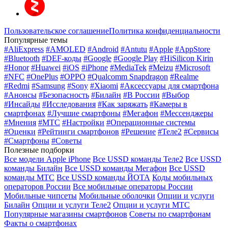
Пользовательское соглашение
Политика конфиденциальности
Популярные темы
#AliExpress
#AMOLED
#Android
#Antutu
#Apple
#AppStore
#Bluetooth
#DEF-коды
#Google
#Google Play
#HiSilicon Kirin
#Honor
#Huawei
#iOS
#iPhone
#MediaTek
#Meizu
#Microsoft
#NFC
#OnePlus
#OPPO
#Qualcomm Snapdragon
#Realme
#Redmi
#Samsung
#Sony
#Xiaomi
#Аксессуары для смартфона
#Анонсы
#Безопасность
#Билайн
#В России
#Выбор
#Инсайды
#Исследования
#Как заряжать
#Камеры в
смартфонах
#Лучшие смартфоны
#Мегафон
#Мессенджеры
#Мнения
#МТС
#Настройки
#Операционные системы
#Оценки
#Рейтинги смартфонов
#Решение
#Теле2
#Сервисы
#Смартфоны
#Советы
Полезные подборки
Все модели Apple iPhone
Все USSD команды Теле2
Все USSD
команды Билайн
Все USSD команды Мегафон
Все USSD
команды МТС
Все USSD команды ЙОТА
Коды мобильных
операторов России
Все мобильные операторы России
Мобильные чипсеты
Мобильные оболочки
Опции и услуги
Билайн
Опции и услуги Теле2
Опции и услуги МТС
Популярные магазины смартфонов
Советы по смартфонам
Факты о смартфонах