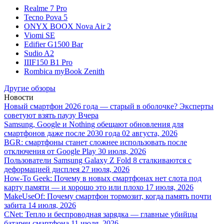
Realme 7 Pro
Tecno Pova 5
ONYX BOOX Nova Air 2
Viomi SE
Edifier G1500 Bar
Sudio A2
IIIF150 B1 Pro
Rombica myBook Zenith
Другие обзоры
Новости
Новый смартфон 2026 года — старый в оболочке? Эксперты
советуют взять паузу
Вчера
Samsung, Google и Nothing обещают обновления для
смартфонов даже после 2030 года
02 августа, 2026
BGR: смартфоны станет сложнее использовать после
отключения от Google Play
30 июля, 2026
Пользователи Samsung Galaxy Z Fold 8 сталкиваются с
деформацией дисплея
27 июля, 2026
How-To Geek: Почему в новых смартфонах нет слота под
карту памяти — и хорошо это или плохо
17 июля, 2026
MakeUseOf: Почему смартфон тормозит, когда память почти
забита
14 июля, 2026
CNet: Тепло и беспроводная зарядка — главные убийцы
батареи смартфона
11 июля, 2026