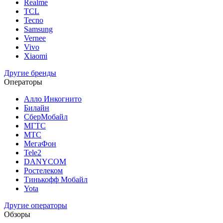
Realme
TCL
Tecno
Samsung
Vernee
Vivo
Xiaomi
Другие бренды
Операторы
Алло Инкогнито
Билайн
СберМобайл
МГТС
МТС
МегаФон
Tele2
DANYCOM
Ростелеком
Тинькофф Мобайл
Yota
Другие операторы
Обзоры