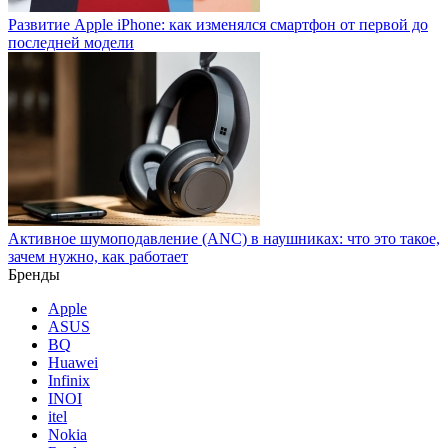
Развитие Apple iPhone: как изменялся смартфон от первой до
последней модели
Активное шумоподавление (ANC) в наушниках: что это такое,
зачем нужно, как работает
Бренды
Apple
ASUS
BQ
Huawei
Infinix
INOI
itel
Nokia