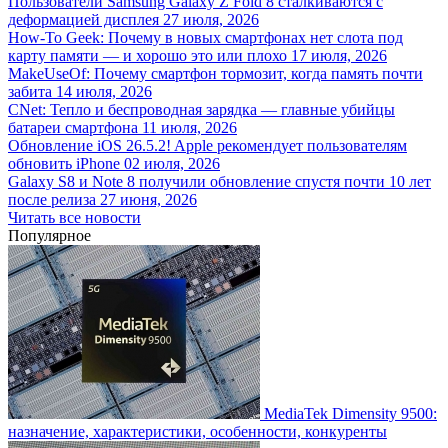
Пользователи Samsung Galaxy Z Fold 8 сталкиваются с
деформацией дисплея
27 июля, 2026
How-To Geek: Почему в новых смартфонах нет слота под
карту памяти — и хорошо это или плохо
17 июля, 2026
MakeUseOf: Почему смартфон тормозит, когда память почти
забита
14 июля, 2026
CNet: Тепло и беспроводная зарядка — главные убийцы
батареи смартфона
11 июля, 2026
Обновление iOS 26.5.2! Apple рекомендует пользователям
обновить iPhone
02 июля, 2026
Galaxy S8 и Note 8 получили обновление спустя почти 10 лет
после релиза
27 июня, 2026
Читать все новости
Популярное
MediaTek Dimensity 9500:
назначение, характеристики, особенности, конкуренты