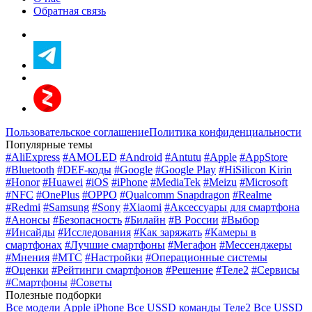
Обратная связь
Пользовательское соглашение
Политика конфиденциальности
Популярные темы
#AliExpress
#AMOLED
#Android
#Antutu
#Apple
#AppStore
#Bluetooth
#DEF-коды
#Google
#Google Play
#HiSilicon Kirin
#Honor
#Huawei
#iOS
#iPhone
#MediaTek
#Meizu
#Microsoft
#NFC
#OnePlus
#OPPO
#Qualcomm Snapdragon
#Realme
#Redmi
#Samsung
#Sony
#Xiaomi
#Аксессуары для смартфона
#Анонсы
#Безопасность
#Билайн
#В России
#Выбор
#Инсайды
#Исследования
#Как заряжать
#Камеры в
смартфонах
#Лучшие смартфоны
#Мегафон
#Мессенджеры
#Мнения
#МТС
#Настройки
#Операционные системы
#Оценки
#Рейтинги смартфонов
#Решение
#Теле2
#Сервисы
#Смартфоны
#Советы
Полезные подборки
Все модели Apple iPhone
Все USSD команды Теле2
Все USSD