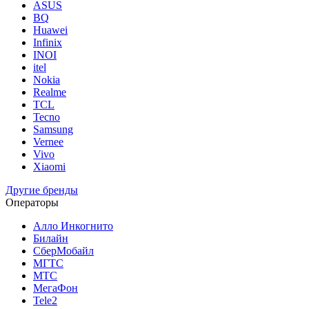
ASUS
BQ
Huawei
Infinix
INOI
itel
Nokia
Realme
TCL
Tecno
Samsung
Vernee
Vivo
Xiaomi
Другие бренды
Операторы
Алло Инкогнито
Билайн
СберМобайл
МГТС
МТС
МегаФон
Tele2