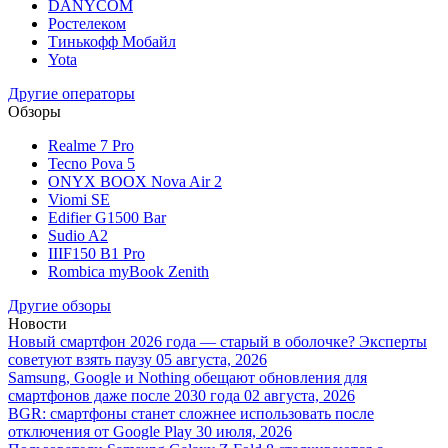
DANYCOM
Ростелеком
Тинькофф Мобайл
Yota
Другие операторы
Обзоры
Realme 7 Pro
Tecno Pova 5
ONYX BOOX Nova Air 2
Viomi SE
Edifier G1500 Bar
Sudio A2
IIIF150 B1 Pro
Rombica myBook Zenith
Другие обзоры
Новости
Новый смартфон 2026 года — старый в оболочке? Эксперты
советуют взять паузу
05 августа, 2026
Samsung, Google и Nothing обещают обновления для
смартфонов даже после 2030 года
02 августа, 2026
BGR: смартфоны станет сложнее использовать после
отключения от Google Play
30 июля, 2026