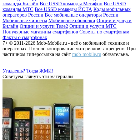
команды Билайн
Все USSD команды Мегафон
Все USSD
команды МТС
Все USSD команды ЙОТА
Коды мобильных
операторов России
Все мобильные операторы России
Мобильные чипсеты
Мобильные оболочки
Опции и услуги
Билайн
Опции и услуги Теле2
Опции и услуги МТС
Популярные магазины смартфонов
Советы по смартфонам
Факты о смартфонах
7+ © 2011-2026 Mob-Mobile.ru - всё о мобильной технике и
операторах. Полное копирование материалов запрещено. При
частичном гиперссылка на сайт
mob-mobile.ru
обязательна.
Угадаешь? Тогда ЖМИ!
Советуем глянуть эти материалы