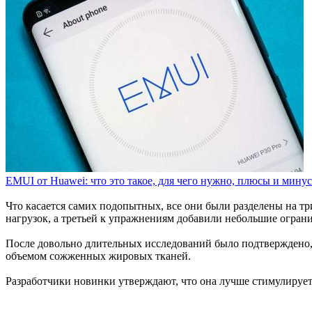
EMUI от Huawei: что это такое, для чего нужно, плюсы и мину
Что касается самих подопытных, все они были разделены на т
нагрузок, а третьей к упражнениям добавили небольшие огран
После довольно длительных исследований было подтверждено,
объемом сожженных жировых тканей.
Разработчики новинки утверждают, что она лучше стимулирует 