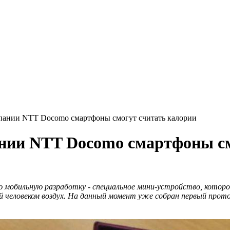
пании NTT Docomo смартфоны смогут считать калории
нии NTT Docomo смартфоны см
 мобильную разработку - специальное мини-устройство, котор
й человеком воздух. На данный момент уже собран первый прот