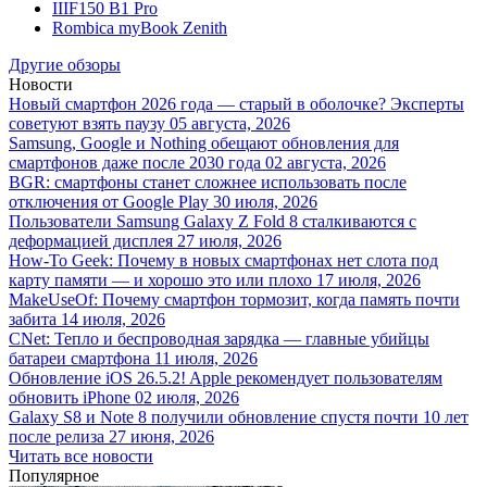
IIIF150 B1 Pro
Rombica myBook Zenith
Другие обзоры
Новости
Новый смартфон 2026 года — старый в оболочке? Эксперты
советуют взять паузу
05 августа, 2026
Samsung, Google и Nothing обещают обновления для
смартфонов даже после 2030 года
02 августа, 2026
BGR: смартфоны станет сложнее использовать после
отключения от Google Play
30 июля, 2026
Пользователи Samsung Galaxy Z Fold 8 сталкиваются с
деформацией дисплея
27 июля, 2026
How-To Geek: Почему в новых смартфонах нет слота под
карту памяти — и хорошо это или плохо
17 июля, 2026
MakeUseOf: Почему смартфон тормозит, когда память почти
забита
14 июля, 2026
CNet: Тепло и беспроводная зарядка — главные убийцы
батареи смартфона
11 июля, 2026
Обновление iOS 26.5.2! Apple рекомендует пользователям
обновить iPhone
02 июля, 2026
Galaxy S8 и Note 8 получили обновление спустя почти 10 лет
после релиза
27 июня, 2026
Читать все новости
Популярное