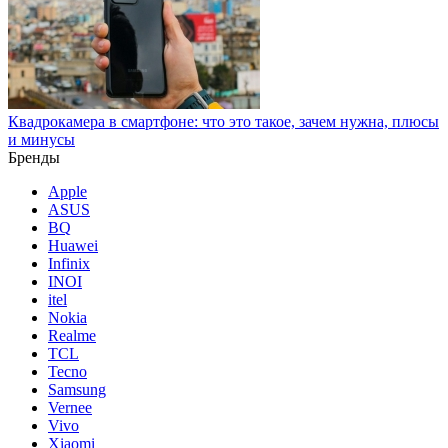
Квадрокамера в смартфоне: что это такое, зачем нужна, плюсы
и минусы
Бренды
Apple
ASUS
BQ
Huawei
Infinix
INOI
itel
Nokia
Realme
TCL
Tecno
Samsung
Vernee
Vivo
Xiaomi