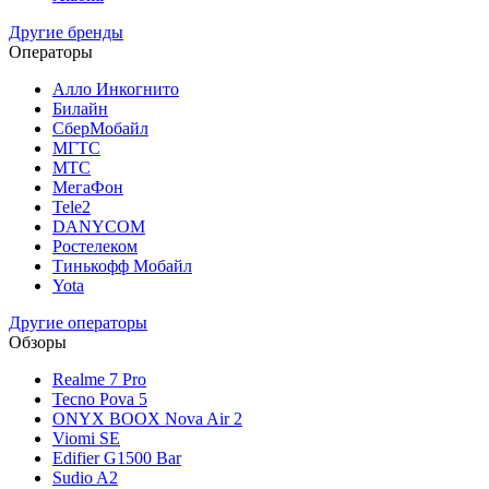
Другие бренды
Операторы
Алло Инкогнито
Билайн
СберМобайл
МГТС
МТС
МегаФон
Tele2
DANYCOM
Ростелеком
Тинькофф Мобайл
Yota
Другие операторы
Обзоры
Realme 7 Pro
Tecno Pova 5
ONYX BOOX Nova Air 2
Viomi SE
Edifier G1500 Bar
Sudio A2