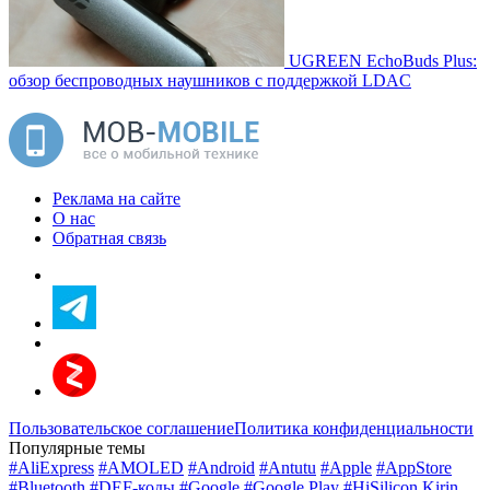
UGREEN EchoBuds Plus:
обзор беспроводных наушников с поддержкой LDAC
Реклама на сайте
О нас
Обратная связь
Пользовательское соглашение
Политика конфиденциальности
Популярные темы
#AliExpress
#AMOLED
#Android
#Antutu
#Apple
#AppStore
#Bluetooth
#DEF-коды
#Google
#Google Play
#HiSilicon Kirin