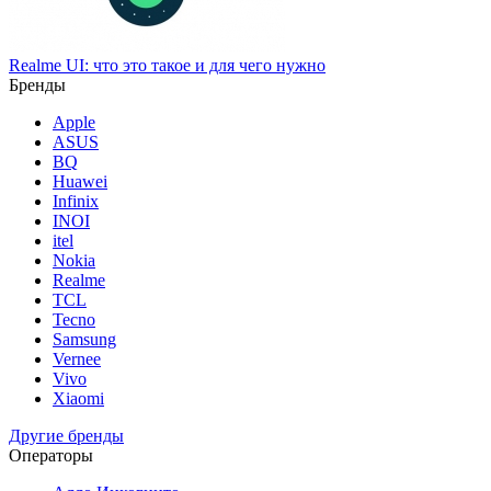
Realme UI: что это такое и для чего нужно
Бренды
Apple
ASUS
BQ
Huawei
Infinix
INOI
itel
Nokia
Realme
TCL
Tecno
Samsung
Vernee
Vivo
Xiaomi
Другие бренды
Операторы