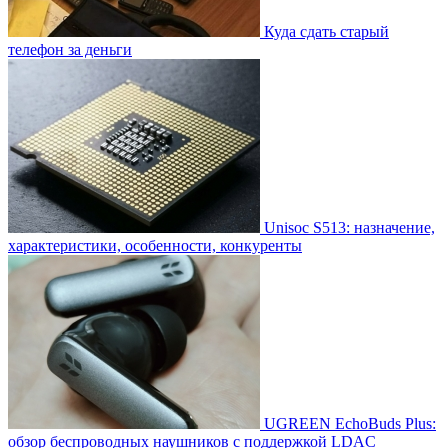
Куда сдать старый
телефон за деньги
Unisoc S513: назначение,
характеристики, особенности, конкуренты
UGREEN EchoBuds Plus:
обзор беспроводных наушников с поддержкой LDAC