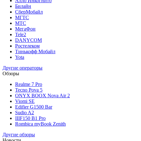
Алло Инкогнито
Билайн
СберМобайл
МГТС
МТС
МегаФон
Tele2
DANYCOM
Ростелеком
Тинькофф Мобайл
Yota
Другие операторы
Обзоры
Realme 7 Pro
Tecno Pova 5
ONYX BOOX Nova Air 2
Viomi SE
Edifier G1500 Bar
Sudio A2
IIIF150 B1 Pro
Rombica myBook Zenith
Другие обзоры
Новости