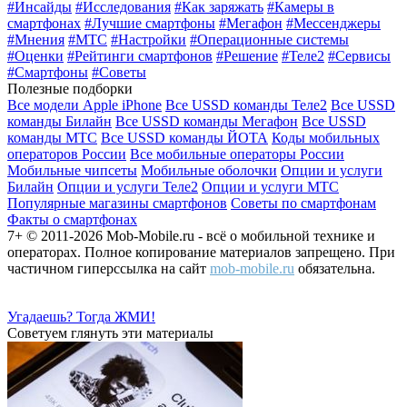
#Инсайды
#Исследования
#Как заряжать
#Камеры в
смартфонах
#Лучшие смартфоны
#Мегафон
#Мессенджеры
#Мнения
#МТС
#Настройки
#Операционные системы
#Оценки
#Рейтинги смартфонов
#Решение
#Теле2
#Сервисы
#Смартфоны
#Советы
Полезные подборки
Все модели Apple iPhone
Все USSD команды Теле2
Все USSD
команды Билайн
Все USSD команды Мегафон
Все USSD
команды МТС
Все USSD команды ЙОТА
Коды мобильных
операторов России
Все мобильные операторы России
Мобильные чипсеты
Мобильные оболочки
Опции и услуги
Билайн
Опции и услуги Теле2
Опции и услуги МТС
Популярные магазины смартфонов
Советы по смартфонам
Факты о смартфонах
7+ © 2011-2026 Mob-Mobile.ru - всё о мобильной технике и
операторах. Полное копирование материалов запрещено. При
частичном гиперссылка на сайт
mob-mobile.ru
обязательна.
Угадаешь? Тогда ЖМИ!
Советуем глянуть эти материалы