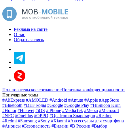
Реклама на сайте
О нас
Обратная связь
Пользовательское соглашение
Политика конфиденциальности
Популярные темы
#AliExpress
#AMOLED
#Android
#Antutu
#Apple
#AppStore
#Bluetooth
#DEF-коды
#Google
#Google Play
#HiSilicon Kirin
#Honor
#Huawei
#iOS
#iPhone
#MediaTek
#Meizu
#Microsoft
#NFC
#OnePlus
#OPPO
#Qualcomm Snapdragon
#Realme
#Redmi
#Samsung
#Sony
#Xiaomi
#Аксессуары для смартфона
#Анонсы
#Безопасность
#Билайн
#В России
#Выбор