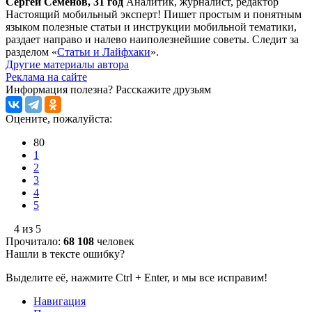
Сергей Семенов, 31 год
Аналитик, журналист, редактор
Настоящий мобильный эксперт! Пишет простым и понятным
языком полезные статьи и инструкции мобильной тематики,
раздает направо и налево наиполезнейшие советы. Следит за
разделом «
Статьи и Лайфхаки
».
Другие материалы автора
Реклама на сайте
Информация полезна?
Расскажите друзьям
Оцените, пожалуйста:
80
1
2
3
4
5
4 из 5
Прочитало:
68 108
человек
Нашли в тексте ошибку?
Выделите её, нажмите Ctrl + Enter, и мы все исправим!
Навигация