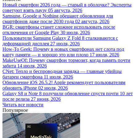
Новый смартфон 2026 года — старый в оболочке? Эксперты
советуют взять паузу
05 августа, 2026
Samsung, Google и Nothing обещают обновления для
смартфонов даже после 2030 года
02 августа, 2026
BGR: смартфоны станет сложнее использовать после
отключения от Google Play
30 июля, 2026
Пользователи Samsung Galaxy Z Fold 8 сталкиваются с
деформацией дисплея
27 июля, 2026
How-To Geek: Почему в новых смартфонах нет слота под
карту памяти — и хорошо это или плохо
17 июля, 2026
MakeUseOf: Почему смартфон тормозит, когда память почти
забита
14 июля, 2026
CNet: Тепло и беспроводная зарядка — главные убийцы
батареи смартфона
11 июля, 2026
Обновление iOS 26.5.2! Apple рекомендует пользователям
обновить iPhone
02 июля, 2026
Galaxy S8 и Note 8 получили обновление спустя почти 10 лет
после релиза
27 июня, 2026
Читать все новости
Популярное