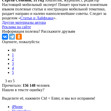
Сергей Семенов, 31 год
Аналитик, журналист, редактор
Настоящий мобильный эксперт! Пишет простым и понятным
языком полезные статьи и инструкции мобильной тематики,
раздает направо и налево наиполезнейшие советы. Следит за
разделом «
Статьи и Лайфхаки
».
Другие материалы автора
Реклама на сайте
Информация полезна?
Расскажите друзьям
Оцените, пожалуйста:
60
1
2
3
4
5
3 из 5
Прочитало:
156 148
человек
Нашли в тексте ошибку?
Выделите её, нажмите Ctrl + Enter, и мы все исправим!
iPhone