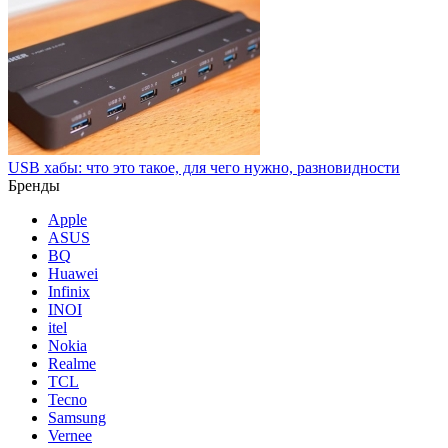
USB хабы: что это такое, для чего нужно, разновидности
Бренды
Apple
ASUS
BQ
Huawei
Infinix
INOI
itel
Nokia
Realme
TCL
Tecno
Samsung
Vernee