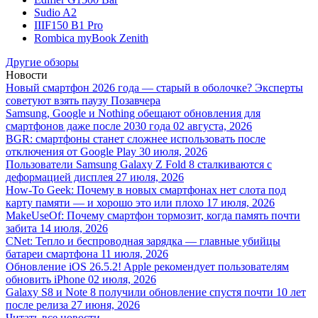
Sudio A2
IIIF150 B1 Pro
Rombica myBook Zenith
Другие обзоры
Новости
Новый смартфон 2026 года — старый в оболочке? Эксперты
советуют взять паузу
Позавчера
Samsung, Google и Nothing обещают обновления для
смартфонов даже после 2030 года
02 августа, 2026
BGR: смартфоны станет сложнее использовать после
отключения от Google Play
30 июля, 2026
Пользователи Samsung Galaxy Z Fold 8 сталкиваются с
деформацией дисплея
27 июля, 2026
How-To Geek: Почему в новых смартфонах нет слота под
карту памяти — и хорошо это или плохо
17 июля, 2026
MakeUseOf: Почему смартфон тормозит, когда память почти
забита
14 июля, 2026
CNet: Тепло и беспроводная зарядка — главные убийцы
батареи смартфона
11 июля, 2026
Обновление iOS 26.5.2! Apple рекомендует пользователям
обновить iPhone
02 июля, 2026
Galaxy S8 и Note 8 получили обновление спустя почти 10 лет
после релиза
27 июня, 2026
Читать все новости