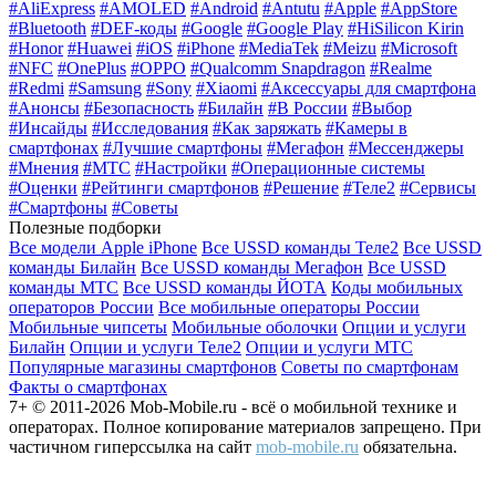
#AliExpress
#AMOLED
#Android
#Antutu
#Apple
#AppStore
#Bluetooth
#DEF-коды
#Google
#Google Play
#HiSilicon Kirin
#Honor
#Huawei
#iOS
#iPhone
#MediaTek
#Meizu
#Microsoft
#NFC
#OnePlus
#OPPO
#Qualcomm Snapdragon
#Realme
#Redmi
#Samsung
#Sony
#Xiaomi
#Аксессуары для смартфона
#Анонсы
#Безопасность
#Билайн
#В России
#Выбор
#Инсайды
#Исследования
#Как заряжать
#Камеры в
смартфонах
#Лучшие смартфоны
#Мегафон
#Мессенджеры
#Мнения
#МТС
#Настройки
#Операционные системы
#Оценки
#Рейтинги смартфонов
#Решение
#Теле2
#Сервисы
#Смартфоны
#Советы
Полезные подборки
Все модели Apple iPhone
Все USSD команды Теле2
Все USSD
команды Билайн
Все USSD команды Мегафон
Все USSD
команды МТС
Все USSD команды ЙОТА
Коды мобильных
операторов России
Все мобильные операторы России
Мобильные чипсеты
Мобильные оболочки
Опции и услуги
Билайн
Опции и услуги Теле2
Опции и услуги МТС
Популярные магазины смартфонов
Советы по смартфонам
Факты о смартфонах
7+ © 2011-2026 Mob-Mobile.ru - всё о мобильной технике и
операторах. Полное копирование материалов запрещено. При
частичном гиперссылка на сайт
mob-mobile.ru
обязательна.