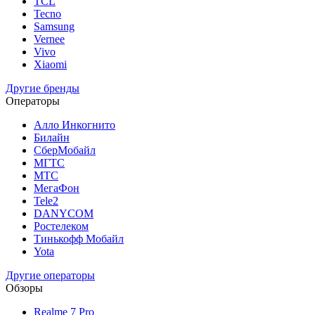
TCL
Tecno
Samsung
Vernee
Vivo
Xiaomi
Другие бренды
Операторы
Алло Инкогнито
Билайн
СберМобайл
МГТС
МТС
МегаФон
Tele2
DANYCOM
Ростелеком
Тинькофф Мобайл
Yota
Другие операторы
Обзоры
Realme 7 Pro