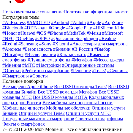
Пользовательское соглашение
Политика конфиденциальности
Популярные темы
#AliExpress
#AMOLED
#Android
#Antutu
#Apple
#AppStore
#Bluetooth
#DEF-коды
#Google
#Google Play
#HiSilicon Kirin
#Honor
#Huawei
#iOS
#iPhone
#MediaTek
#Meizu
#Microsoft
#NFC
#OnePlus
#OPPO
#Qualcomm Snapdragon
#Realme
#Redmi
#Samsung
#Sony
#Xiaomi
#Аксессуары для смартфона
#Анонсы
#Безопасность
#Билайн
#В России
#Выбор
#Инсайды
#Исследования
#Как заряжать
#Камеры в
смартфонах
#Лучшие смартфоны
#Мегафон
#Мессенджеры
#Мнения
#МТС
#Настройки
#Операционные системы
#Оценки
#Рейтинги смартфонов
#Решение
#Теле2
#Сервисы
#Смартфоны
#Советы
Полезные подборки
Все модели Apple iPhone
Все USSD команды Теле2
Все USSD
команды Билайн
Все USSD команды Мегафон
Все USSD
команды МТС
Все USSD команды ЙОТА
Коды мобильных
операторов России
Все мобильные операторы России
Мобильные чипсеты
Мобильные оболочки
Опции и услуги
Билайн
Опции и услуги Теле2
Опции и услуги МТС
Популярные магазины смартфонов
Советы по смартфонам
Факты о смартфонах
7+ © 2011-2026 Mob-Mobile.ru - всё о мобильной технике и