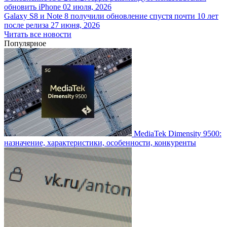
обновить iPhone
02 июля, 2026
Galaxy S8 и Note 8 получили обновление спустя почти 10 лет
после релиза
27 июня, 2026
Читать все новости
Популярное
MediaTek Dimensity 9500:
назначение, характеристики, особенности, конкуренты