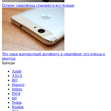
Почему смартфоны становятся все больше
Что такое контрастный автофокус в смартфоне, его плюсы и
минусы
Бренды
Apple
ASUS
BQ
Huawei
Infinix
INOI
itel
Nokia
Realme