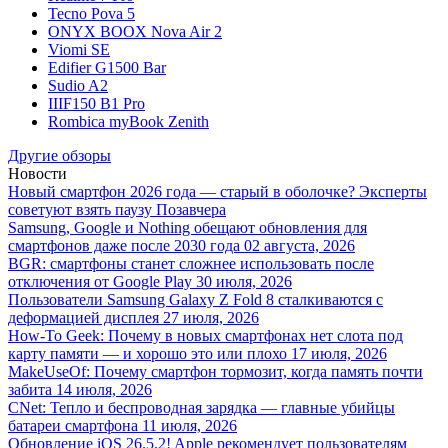
Tecno Pova 5
ONYX BOOX Nova Air 2
Viomi SE
Edifier G1500 Bar
Sudio A2
IIIF150 B1 Pro
Rombica myBook Zenith
Другие обзоры
Новости
Новый смартфон 2026 года — старый в оболочке? Эксперты
советуют взять паузу
Позавчера
Samsung, Google и Nothing обещают обновления для
смартфонов даже после 2030 года
02 августа, 2026
BGR: смартфоны станет сложнее использовать после
отключения от Google Play
30 июля, 2026
Пользователи Samsung Galaxy Z Fold 8 сталкиваются с
деформацией дисплея
27 июля, 2026
How-To Geek: Почему в новых смартфонах нет слота под
карту памяти — и хорошо это или плохо
17 июля, 2026
MakeUseOf: Почему смартфон тормозит, когда память почти
забита
14 июля, 2026
CNet: Тепло и беспроводная зарядка — главные убийцы
батареи смартфона
11 июля, 2026
Обновление iOS 26.5.2! Apple рекомендует пользователям