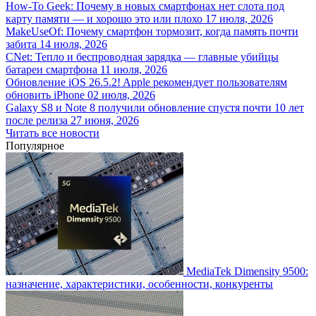
How-To Geek: Почему в новых смартфонах нет слота под
карту памяти — и хорошо это или плохо
17 июля, 2026
MakeUseOf: Почему смартфон тормозит, когда память почти
забита
14 июля, 2026
CNet: Тепло и беспроводная зарядка — главные убийцы
батареи смартфона
11 июля, 2026
Обновление iOS 26.5.2! Apple рекомендует пользователям
обновить iPhone
02 июля, 2026
Galaxy S8 и Note 8 получили обновление спустя почти 10 лет
после релиза
27 июня, 2026
Читать все новости
Популярное
MediaTek Dimensity 9500:
назначение, характеристики, особенности, конкуренты