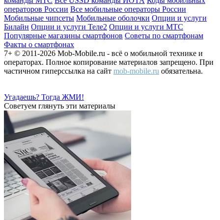
команды МТС
Все USSD команды ЙОТА
Коды мобильных
операторов России
Все мобильные операторы России
Мобильные чипсеты
Мобильные оболочки
Опции и услуги
Билайн
Опции и услуги Теле2
Опции и услуги МТС
Популярные магазины смартфонов
Советы по смартфонам
Факты о смартфонах
7+ © 2011-2026 Mob-Mobile.ru - всё о мобильной технике и
операторах. Полное копирование материалов запрещено. При
частичном гиперссылка на сайт
mob-mobile.ru
обязательна.
Угадаешь? Тогда ЖМИ!
Советуем глянуть эти материалы