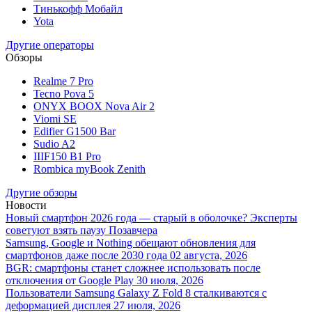
Тинькофф Мобайл
Yota
Другие операторы
Обзоры
Realme 7 Pro
Tecno Pova 5
ONYX BOOX Nova Air 2
Viomi SE
Edifier G1500 Bar
Sudio A2
IIIF150 B1 Pro
Rombica myBook Zenith
Другие обзоры
Новости
Новый смартфон 2026 года — старый в оболочке? Эксперты
советуют взять паузу
Позавчера
Samsung, Google и Nothing обещают обновления для
смартфонов даже после 2030 года
02 августа, 2026
BGR: смартфоны станет сложнее использовать после
отключения от Google Play
30 июля, 2026
Пользователи Samsung Galaxy Z Fold 8 сталкиваются с
деформацией дисплея
27 июля, 2026