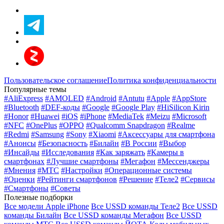
Пользовательское соглашение
Политика конфиденциальности
Популярные темы
#AliExpress
#AMOLED
#Android
#Antutu
#Apple
#AppStore
#Bluetooth
#DEF-коды
#Google
#Google Play
#HiSilicon Kirin
#Honor
#Huawei
#iOS
#iPhone
#MediaTek
#Meizu
#Microsoft
#NFC
#OnePlus
#OPPO
#Qualcomm Snapdragon
#Realme
#Redmi
#Samsung
#Sony
#Xiaomi
#Аксессуары для смартфона
#Анонсы
#Безопасность
#Билайн
#В России
#Выбор
#Инсайды
#Исследования
#Как заряжать
#Камеры в
смартфонах
#Лучшие смартфоны
#Мегафон
#Мессенджеры
#Мнения
#МТС
#Настройки
#Операционные системы
#Оценки
#Рейтинги смартфонов
#Решение
#Теле2
#Сервисы
#Смартфоны
#Советы
Полезные подборки
Все модели Apple iPhone
Все USSD команды Теле2
Все USSD
команды Билайн
Все USSD команды Мегафон
Все USSD