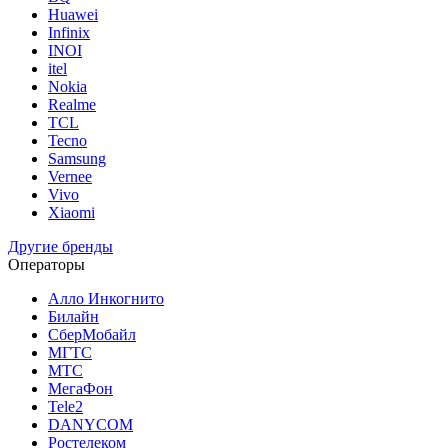
Huawei
Infinix
INOI
itel
Nokia
Realme
TCL
Tecno
Samsung
Vernee
Vivo
Xiaomi
Другие бренды
Операторы
Алло Инкогнито
Билайн
СберМобайл
МГТС
МТС
МегаФон
Tele2
DANYCOM
Ростелеком