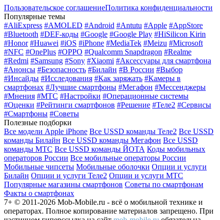
Пользовательское соглашение
Политика конфиденциальности
Популярные темы
#AliExpress
#AMOLED
#Android
#Antutu
#Apple
#AppStore
#Bluetooth
#DEF-коды
#Google
#Google Play
#HiSilicon Kirin
#Honor
#Huawei
#iOS
#iPhone
#MediaTek
#Meizu
#Microsoft
#NFC
#OnePlus
#OPPO
#Qualcomm Snapdragon
#Realme
#Redmi
#Samsung
#Sony
#Xiaomi
#Аксессуары для смартфона
#Анонсы
#Безопасность
#Билайн
#В России
#Выбор
#Инсайды
#Исследования
#Как заряжать
#Камеры в
смартфонах
#Лучшие смартфоны
#Мегафон
#Мессенджеры
#Мнения
#МТС
#Настройки
#Операционные системы
#Оценки
#Рейтинги смартфонов
#Решение
#Теле2
#Сервисы
#Смартфоны
#Советы
Полезные подборки
Все модели Apple iPhone
Все USSD команды Теле2
Все USSD
команды Билайн
Все USSD команды Мегафон
Все USSD
команды МТС
Все USSD команды ЙОТА
Коды мобильных
операторов России
Все мобильные операторы России
Мобильные чипсеты
Мобильные оболочки
Опции и услуги
Билайн
Опции и услуги Теле2
Опции и услуги МТС
Популярные магазины смартфонов
Советы по смартфонам
Факты о смартфонах
7+ © 2011-2026 Mob-Mobile.ru - всё о мобильной технике и
операторах. Полное копирование материалов запрещено. При
частичном гиперссылка на сайт
mob-mobile.ru
обязательна.