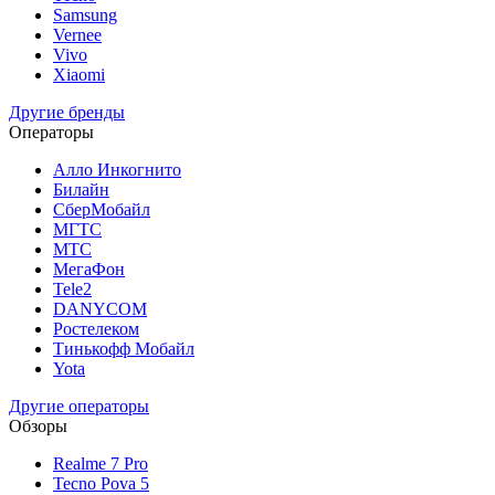
Samsung
Vernee
Vivo
Xiaomi
Другие бренды
Операторы
Алло Инкогнито
Билайн
СберМобайл
МГТС
МТС
МегаФон
Tele2
DANYCOM
Ростелеком
Тинькофф Мобайл
Yota
Другие операторы
Обзоры
Realme 7 Pro
Tecno Pova 5