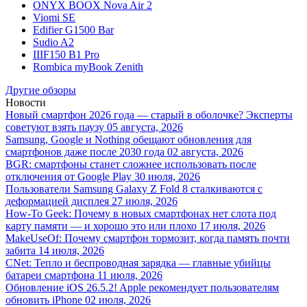
ONYX BOOX Nova Air 2
Viomi SE
Edifier G1500 Bar
Sudio A2
IIIF150 B1 Pro
Rombica myBook Zenith
Другие обзоры
Новости
Новый смартфон 2026 года — старый в оболочке? Эксперты
советуют взять паузу
05 августа, 2026
Samsung, Google и Nothing обещают обновления для
смартфонов даже после 2030 года
02 августа, 2026
BGR: смартфоны станет сложнее использовать после
отключения от Google Play
30 июля, 2026
Пользователи Samsung Galaxy Z Fold 8 сталкиваются с
деформацией дисплея
27 июля, 2026
How-To Geek: Почему в новых смартфонах нет слота под
карту памяти — и хорошо это или плохо
17 июля, 2026
MakeUseOf: Почему смартфон тормозит, когда память почти
забита
14 июля, 2026
CNet: Тепло и беспроводная зарядка — главные убийцы
батареи смартфона
11 июля, 2026
Обновление iOS 26.5.2! Apple рекомендует пользователям
обновить iPhone
02 июля, 2026