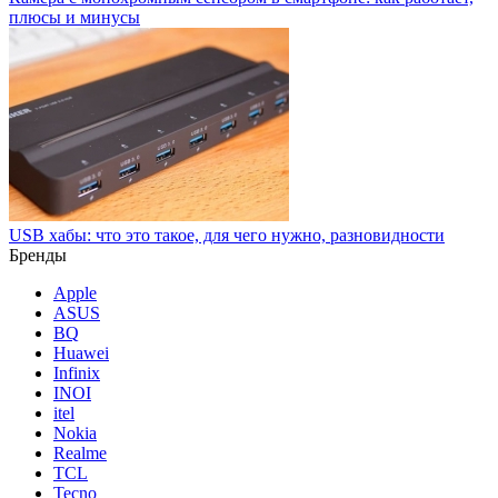
плюсы и минусы
USB хабы: что это такое, для чего нужно, разновидности
Бренды
Apple
ASUS
BQ
Huawei
Infinix
INOI
itel
Nokia
Realme
TCL
Tecno