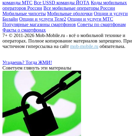
команды МТС
Все USSD команды ЙОТА
Коды мобильных
операторов России
Все мобильные операторы России
Мобильные чипсеты
Мобильные оболочки
Опции и услуги
Билайн
Опции и услуги Теле2
Опции и услуги МТС
Популярные магазины смартфонов
Советы по смартфонам
Факты о смартфонах
7+ © 2011-2026 Mob-Mobile.ru - всё о мобильной технике и
операторах. Полное копирование материалов запрещено. При
частичном гиперссылка на сайт
mob-mobile.ru
обязательна.
Угадаешь? Тогда ЖМИ!
Советуем глянуть эти материалы