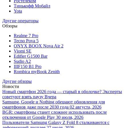
Ростелеком
Тинькофф Мобайл
Yota
Другие операторы
Обзоры
Realme 7 Pro
Tecno Pova 5
ONYX BOOX Nova Air 2
Viomi SE
Edifier G1500 Bar
Sudio A2
IIIF150 B1 Pro
Rombica myBook Zenith
Другие обзоры
Новости
Новый смартфон 2026 года — старый в оболочке? Эксперты
советуют взять паузу
Вчера
Samsung, Google и Nothing обещают обновления для
смартфонов даже после 2030 года
02 августа, 2026
BGR: смартфоны станет сложнее использовать после
отключения от Google Play
30 июля, 2026
Пользователи Samsung Galaxy Z Fold 8 сталкиваются с
деформацией дисплея
27 июля, 2026