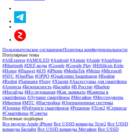
Пользовательское соглашение
Политика конфиденциальности
Популярные темы
#AliExpress
#AMOLED
#Android
#Antutu
#Apple
#AppStore
#Bluetooth
#DEF-коды
#Google
#Google Play
#HiSilicon Kirin
#Honor
#Huawei
#iOS
#iPhone
#MediaTek
#Meizu
#Microsoft
#NFC
#OnePlus
#OPPO
#Qualcomm Snapdragon
#Realme
#Redmi
#Samsung
#Sony
#Xiaomi
#Аксессуары для смартфона
#Анонсы
#Безопасность
#Билайн
#В России
#Выбор
#Инсайды
#Исследования
#Как заряжать
#Камеры в
смартфонах
#Лучшие смартфоны
#Мегафон
#Мессенджеры
#Мнения
#МТС
#Настройки
#Операционные системы
#Оценки
#Рейтинги смартфонов
#Решение
#Теле2
#Сервисы
#Смартфоны
#Советы
Полезные подборки
Все модели Apple iPhone
Все USSD команды Теле2
Все USSD
команды Билайн
Все USSD команды Мегафон
Все USSD