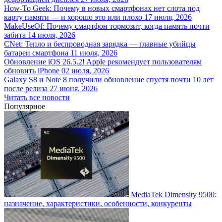
How-To Geek: Почему в новых смартфонах нет слота под
карту памяти — и хорошо это или плохо
17 июля, 2026
MakeUseOf: Почему смартфон тормозит, когда память почти
забита
14 июля, 2026
CNet: Тепло и беспроводная зарядка — главные убийцы
батареи смартфона
11 июля, 2026
Обновление iOS 26.5.2! Apple рекомендует пользователям
обновить iPhone
02 июля, 2026
Galaxy S8 и Note 8 получили обновление спустя почти 10 лет
после релиза
27 июня, 2026
Читать все новости
Популярное
MediaTek Dimensity 9500:
назначение, характеристики, особенности, конкуренты