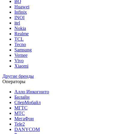
BQ
Huawei
Infinix
INOI
itel
Nokia
Realme
TCL
Tecno
Samsung
Vernee
Vivo
Xiaomi
Другие бренды
Операторы
Алло Инкогнито
Билайн
СберМобайл
МГТС
МТС
МегаФон
Tele2
DANYCOM