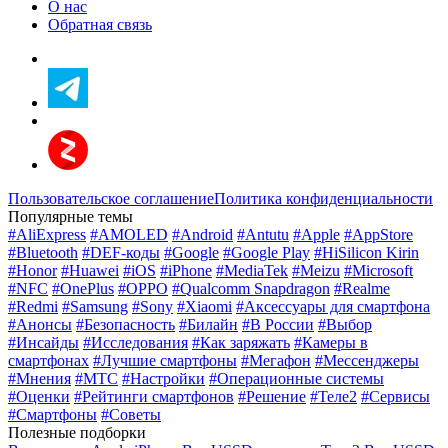
О нас
Обратная связь
Пользовательское соглашение
Политика конфиденциальности
Популярные темы
#AliExpress
#AMOLED
#Android
#Antutu
#Apple
#AppStore
#Bluetooth
#DEF-коды
#Google
#Google Play
#HiSilicon Kirin
#Honor
#Huawei
#iOS
#iPhone
#MediaTek
#Meizu
#Microsoft
#NFC
#OnePlus
#OPPO
#Qualcomm Snapdragon
#Realme
#Redmi
#Samsung
#Sony
#Xiaomi
#Аксессуары для смартфона
#Анонсы
#Безопасность
#Билайн
#В России
#Выбор
#Инсайды
#Исследования
#Как заряжать
#Камеры в
смартфонах
#Лучшие смартфоны
#Мегафон
#Мессенджеры
#Мнения
#МТС
#Настройки
#Операционные системы
#Оценки
#Рейтинги смартфонов
#Решение
#Теле2
#Сервисы
#Смартфоны
#Советы
Полезные подборки