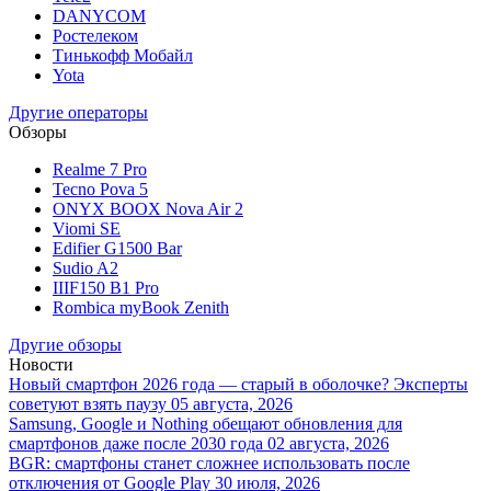
DANYCOM
Ростелеком
Тинькофф Мобайл
Yota
Другие операторы
Обзоры
Realme 7 Pro
Tecno Pova 5
ONYX BOOX Nova Air 2
Viomi SE
Edifier G1500 Bar
Sudio A2
IIIF150 B1 Pro
Rombica myBook Zenith
Другие обзоры
Новости
Новый смартфон 2026 года — старый в оболочке? Эксперты
советуют взять паузу
05 августа, 2026
Samsung, Google и Nothing обещают обновления для
смартфонов даже после 2030 года
02 августа, 2026
BGR: смартфоны станет сложнее использовать после
отключения от Google Play
30 июля, 2026