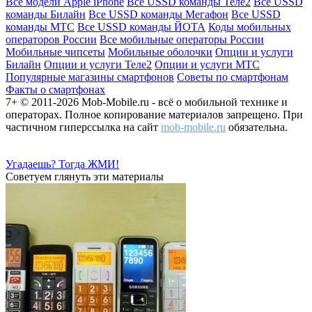
Все модели Apple iPhone
Все USSD команды Теле2
Все USSD
команды Билайн
Все USSD команды Мегафон
Все USSD
команды МТС
Все USSD команды ЙОТА
Коды мобильных
операторов России
Все мобильные операторы России
Мобильные чипсеты
Мобильные оболочки
Опции и услуги
Билайн
Опции и услуги Теле2
Опции и услуги МТС
Популярные магазины смартфонов
Советы по смартфонам
Факты о смартфонах
7+ © 2011-2026 Mob-Mobile.ru - всё о мобильной технике и
операторах. Полное копирование материалов запрещено. При
частичном гиперссылка на сайт
mob-mobile.ru
обязательна.
Угадаешь? Тогда ЖМИ!
Советуем глянуть эти материалы