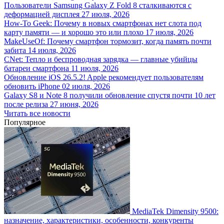
Пользователи Samsung Galaxy Z Fold 8 сталкиваются с
деформацией дисплея
27 июля, 2026
How-To Geek: Почему в новых смартфонах нет слота под
карту памяти — и хорошо это или плохо
17 июля, 2026
MakeUseOf: Почему смартфон тормозит, когда память почти
забита
14 июля, 2026
CNet: Тепло и беспроводная зарядка — главные убийцы
батареи смартфона
11 июля, 2026
Обновление iOS 26.5.2! Apple рекомендует пользователям
обновить iPhone
02 июля, 2026
Galaxy S8 и Note 8 получили обновление спустя почти 10 лет
после релиза
27 июня, 2026
Читать все новости
Популярное
MediaTek Dimensity 9500:
назначение, характеристики, особенности, конкуренты