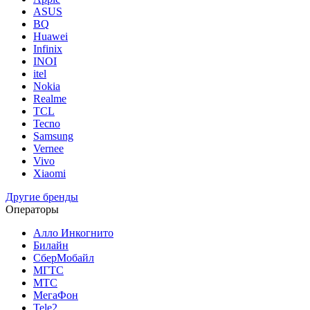
ASUS
BQ
Huawei
Infinix
INOI
itel
Nokia
Realme
TCL
Tecno
Samsung
Vernee
Vivo
Xiaomi
Другие бренды
Операторы
Алло Инкогнито
Билайн
СберМобайл
МГТС
МТС
МегаФон
Tele2