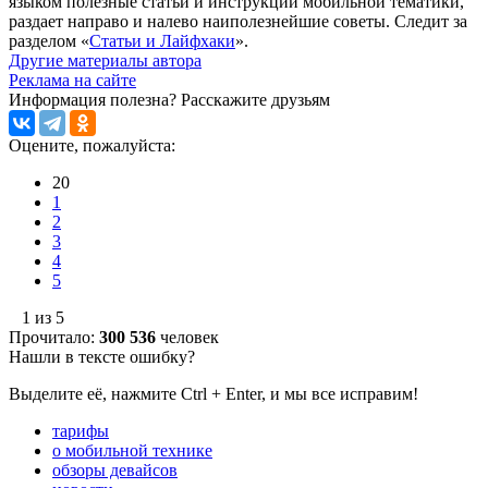
языком полезные статьи и инструкции мобильной тематики,
раздает направо и налево наиполезнейшие советы. Следит за
разделом «
Статьи и Лайфхаки
».
Другие материалы автора
Реклама на сайте
Информация полезна?
Расскажите друзьям
Оцените, пожалуйста:
20
1
2
3
4
5
1 из 5
Прочитало:
300 536
человек
Нашли в тексте ошибку?
Выделите её, нажмите Ctrl + Enter, и мы все исправим!
тарифы
о мобильной технике
обзоры девайсов