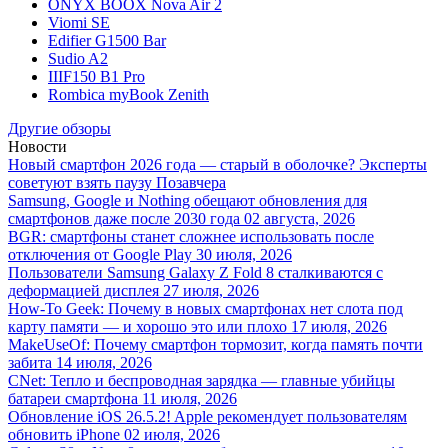
ONYX BOOX Nova Air 2
Viomi SE
Edifier G1500 Bar
Sudio A2
IIIF150 B1 Pro
Rombica myBook Zenith
Другие обзоры
Новости
Новый смартфон 2026 года — старый в оболочке? Эксперты
советуют взять паузу
Позавчера
Samsung, Google и Nothing обещают обновления для
смартфонов даже после 2030 года
02 августа, 2026
BGR: смартфоны станет сложнее использовать после
отключения от Google Play
30 июля, 2026
Пользователи Samsung Galaxy Z Fold 8 сталкиваются с
деформацией дисплея
27 июля, 2026
How-To Geek: Почему в новых смартфонах нет слота под
карту памяти — и хорошо это или плохо
17 июля, 2026
MakeUseOf: Почему смартфон тормозит, когда память почти
забита
14 июля, 2026
CNet: Тепло и беспроводная зарядка — главные убийцы
батареи смартфона
11 июля, 2026
Обновление iOS 26.5.2! Apple рекомендует пользователям
обновить iPhone
02 июля, 2026