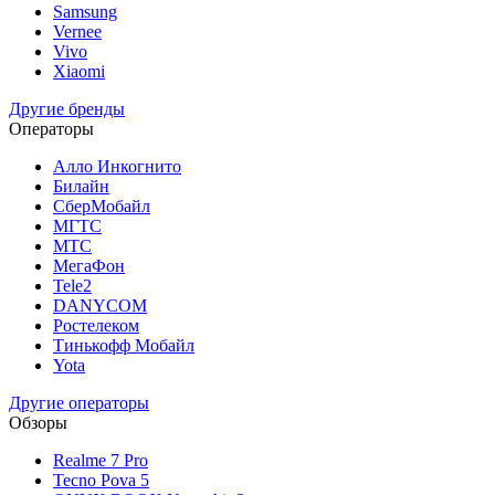
Samsung
Vernee
Vivo
Xiaomi
Другие бренды
Операторы
Алло Инкогнито
Билайн
СберМобайл
МГТС
МТС
МегаФон
Tele2
DANYCOM
Ростелеком
Тинькофф Мобайл
Yota
Другие операторы
Обзоры
Realme 7 Pro
Tecno Pova 5