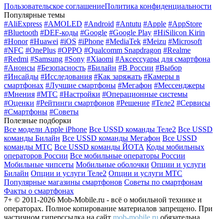
Пользовательское соглашение
Политика конфиденциальности
Популярные темы
#AliExpress
#AMOLED
#Android
#Antutu
#Apple
#AppStore
#Bluetooth
#DEF-коды
#Google
#Google Play
#HiSilicon Kirin
#Honor
#Huawei
#iOS
#iPhone
#MediaTek
#Meizu
#Microsoft
#NFC
#OnePlus
#OPPO
#Qualcomm Snapdragon
#Realme
#Redmi
#Samsung
#Sony
#Xiaomi
#Аксессуары для смартфона
#Анонсы
#Безопасность
#Билайн
#В России
#Выбор
#Инсайды
#Исследования
#Как заряжать
#Камеры в
смартфонах
#Лучшие смартфоны
#Мегафон
#Мессенджеры
#Мнения
#МТС
#Настройки
#Операционные системы
#Оценки
#Рейтинги смартфонов
#Решение
#Теле2
#Сервисы
#Смартфоны
#Советы
Полезные подборки
Все модели Apple iPhone
Все USSD команды Теле2
Все USSD
команды Билайн
Все USSD команды Мегафон
Все USSD
команды МТС
Все USSD команды ЙОТА
Коды мобильных
операторов России
Все мобильные операторы России
Мобильные чипсеты
Мобильные оболочки
Опции и услуги
Билайн
Опции и услуги Теле2
Опции и услуги МТС
Популярные магазины смартфонов
Советы по смартфонам
Факты о смартфонах
7+ © 2011-2026 Mob-Mobile.ru - всё о мобильной технике и
операторах. Полное копирование материалов запрещено. При
частичном гиперссылка на сайт
mob-mobile.ru
обязательна.