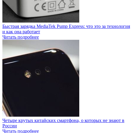
Быстрая зарядка MediaTek Pump Express: что это за технология
и как она работает
Читать подробнее
Четыре крутых китайских смартфона, о которых не знают в
России
Читать подробнее