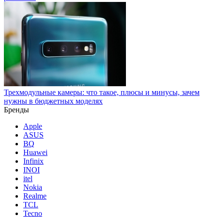
Трехмодульные камеры: что такое, плюсы и минусы, зачем
нужны в бюджетных моделях
Бренды
Apple
ASUS
BQ
Huawei
Infinix
INOI
itel
Nokia
Realme
TCL
Tecno