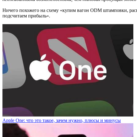
Ничего похожего на схему «купим вагон ODM штамповки, распро
подсчитаем прибыль».
Apple One: что это такое, зачем нужно, плюсы и минусы