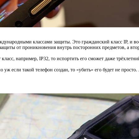
дународными классами защиты. Это гражданский класс IP, и во
ь защиты от проникновения внутрь посторонних предметов, а вт
ласс, например, IP32, то испортить его сможет даже трёхлетний
но уж если такой телефон создан, то «убить» его будет не прос