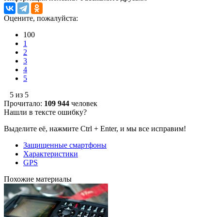
Оцените, пожалуйста:
100
1
2
3
4
5
5 из 5
Прочитало:
109 944
человек
Нашли в тексте ошибку?
Выделите её, нажмите Ctrl + Enter, и мы все исправим!
Защищенные смартфоны
Характеристики
GPS
Похожие материалы