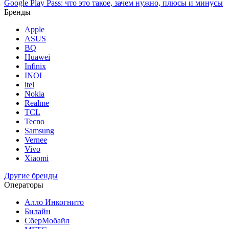
Google Play Pass: что это такое, зачем нужно, плюсы и минусы
Бренды
Apple
ASUS
BQ
Huawei
Infinix
INOI
itel
Nokia
Realme
TCL
Tecno
Samsung
Vernee
Vivo
Xiaomi
Другие бренды
Операторы
Алло Инкогнито
Билайн
СберМобайл