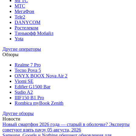
МГТС
МТС
МегаФон
Tele2
DANYCOM
Ростелеком
Тинькофф Мобайл
Yota
Другие операторы
Обзоры
Realme 7 Pro
Tecno Pova 5
ONYX BOOX Nova Air 2
Viomi SE
Edifier G1500 Bar
Sudio A2
IIIF150 B1 Pro
Rombica myBook Zenith
Другие обзоры
Новости
Новый смартфон 2026 года — старый в оболочке? Эксперты
советуют взять паузу
05 августа, 2026
Samsung, Google и Nothing обещают обновления для