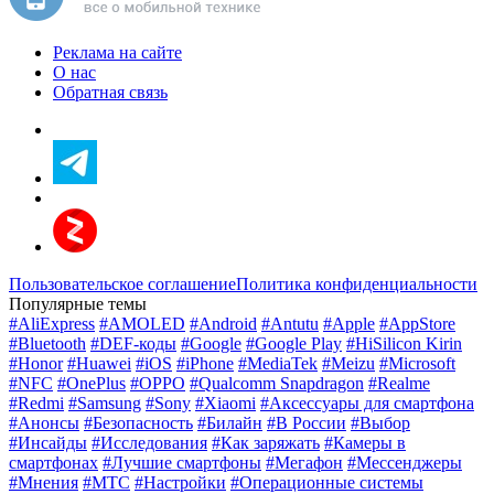
Реклама на сайте
О нас
Обратная связь
Пользовательское соглашение
Политика конфиденциальности
Популярные темы
#AliExpress
#AMOLED
#Android
#Antutu
#Apple
#AppStore
#Bluetooth
#DEF-коды
#Google
#Google Play
#HiSilicon Kirin
#Honor
#Huawei
#iOS
#iPhone
#MediaTek
#Meizu
#Microsoft
#NFC
#OnePlus
#OPPO
#Qualcomm Snapdragon
#Realme
#Redmi
#Samsung
#Sony
#Xiaomi
#Аксессуары для смартфона
#Анонсы
#Безопасность
#Билайн
#В России
#Выбор
#Инсайды
#Исследования
#Как заряжать
#Камеры в
смартфонах
#Лучшие смартфоны
#Мегафон
#Мессенджеры
#Мнения
#МТС
#Настройки
#Операционные системы