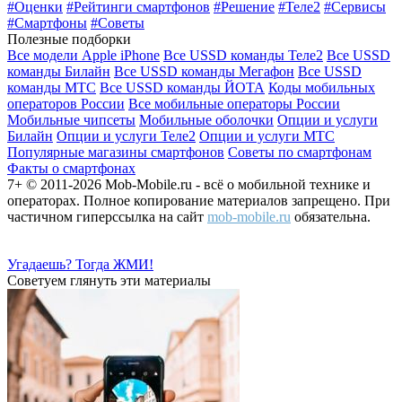
#Оценки
#Рейтинги смартфонов
#Решение
#Теле2
#Сервисы
#Смартфоны
#Советы
Полезные подборки
Все модели Apple iPhone
Все USSD команды Теле2
Все USSD
команды Билайн
Все USSD команды Мегафон
Все USSD
команды МТС
Все USSD команды ЙОТА
Коды мобильных
операторов России
Все мобильные операторы России
Мобильные чипсеты
Мобильные оболочки
Опции и услуги
Билайн
Опции и услуги Теле2
Опции и услуги МТС
Популярные магазины смартфонов
Советы по смартфонам
Факты о смартфонах
7+ © 2011-2026 Mob-Mobile.ru - всё о мобильной технике и
операторах. Полное копирование материалов запрещено. При
частичном гиперссылка на сайт
mob-mobile.ru
обязательна.
Угадаешь? Тогда ЖМИ!
Советуем глянуть эти материалы