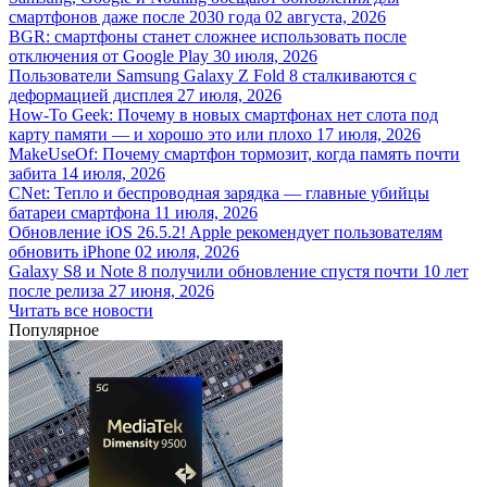
смартфонов даже после 2030 года
02 августа, 2026
BGR: смартфоны станет сложнее использовать после
отключения от Google Play
30 июля, 2026
Пользователи Samsung Galaxy Z Fold 8 сталкиваются с
деформацией дисплея
27 июля, 2026
How-To Geek: Почему в новых смартфонах нет слота под
карту памяти — и хорошо это или плохо
17 июля, 2026
MakeUseOf: Почему смартфон тормозит, когда память почти
забита
14 июля, 2026
CNet: Тепло и беспроводная зарядка — главные убийцы
батареи смартфона
11 июля, 2026
Обновление iOS 26.5.2! Apple рекомендует пользователям
обновить iPhone
02 июля, 2026
Galaxy S8 и Note 8 получили обновление спустя почти 10 лет
после релиза
27 июня, 2026
Читать все новости
Популярное