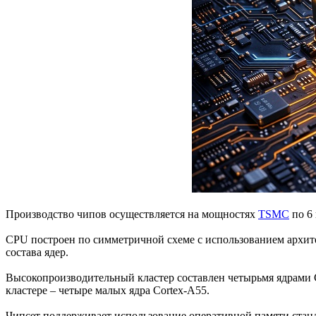
Производство чипов осуществляется на мощностях
TSMC
по 6 
CPU построен по симметричной схеме с использованием архи
состава ядер.
Высокопроизводительный кластер составлен четырьмя ядрами
кластере – четыре малых ядра Cortex-A55.
Чипсет поддерживает использование оперативной памяти ста