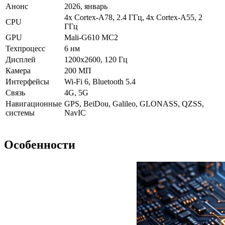
Анонс
2026, январь
4x Cortex-A78, 2.4 ГГц, 4x Cortex-A55, 2
CPU
ГГц
GPU
Mali-G610 MC2
Техпроцесс
6 нм
Дисплей
1200x2600, 120 Гц
Камера
200 МП
Интерфейсы
Wi-Fi 6, Bluetooth 5.4
Связь
4G, 5G
Навигационные
GPS, BeiDou, Galileo, GLONASS, QZSS,
системы
NavIC
Особенности