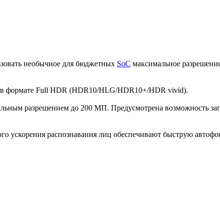
ьзовать необычное для бюджетных
SoC
максимальное разрешение
а в формате Full HDR (HDR10/HLG/HDR10+/HDR vivid).
альным разрешением до 200 МП. Предусмотрена возможность за
 ускорения распознавания лиц обеспечивают быструю автофоку