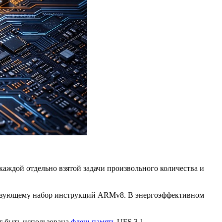
каждой отдельно взятой задачи произвольного количества и
льзующему набор инструкций ARMv8. В энергоэффективном
т быть использована
флеш-память
UFS 3.1.