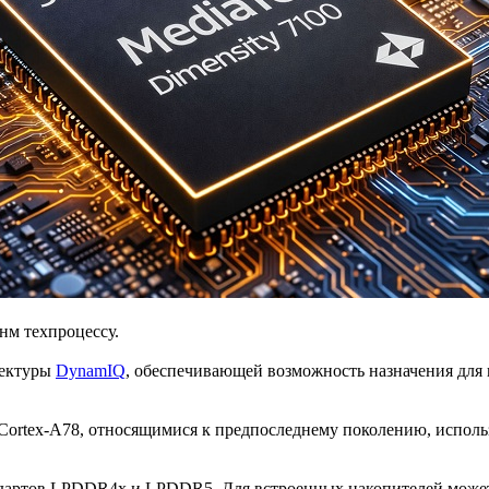
нм техпроцессу.
тектуры
DynamIQ
, обеспечивающей возможность назначения для 
 Cortex-A78, относящимися к предпоследнему поколению, испо
ндартов LPDDR4x и LPDDR5. Для встроенных накопителей може