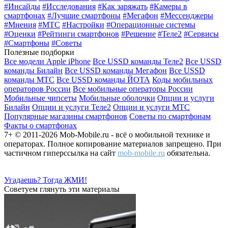
#Инсайды
#Исследования
#Как заряжать
#Камеры в
смартфонах
#Лучшие смартфоны
#Мегафон
#Мессенджеры
#Мнения
#МТС
#Настройки
#Операционные системы
#Оценки
#Рейтинги смартфонов
#Решение
#Теле2
#Сервисы
#Смартфоны
#Советы
Полезные подборки
Все модели Apple iPhone
Все USSD команды Теле2
Все USSD
команды Билайн
Все USSD команды Мегафон
Все USSD
команды МТС
Все USSD команды ЙОТА
Коды мобильных
операторов России
Все мобильные операторы России
Мобильные чипсеты
Мобильные оболочки
Опции и услуги
Билайн
Опции и услуги Теле2
Опции и услуги МТС
Популярные магазины смартфонов
Советы по смартфонам
Факты о смартфонах
7+ © 2011-2026 Mob-Mobile.ru - всё о мобильной технике и
операторах. Полное копирование материалов запрещено. При
частичном гиперссылка на сайт
mob-mobile.ru
обязательна.
Угадаешь? Тогда ЖМИ!
Советуем глянуть эти материалы