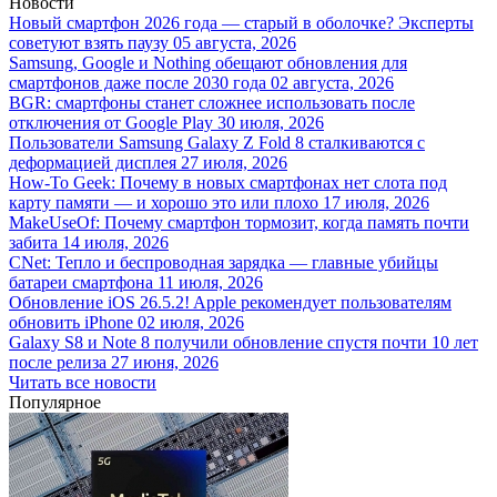
Новости
Новый смартфон 2026 года — старый в оболочке? Эксперты
советуют взять паузу
05 августа, 2026
Samsung, Google и Nothing обещают обновления для
смартфонов даже после 2030 года
02 августа, 2026
BGR: смартфоны станет сложнее использовать после
отключения от Google Play
30 июля, 2026
Пользователи Samsung Galaxy Z Fold 8 сталкиваются с
деформацией дисплея
27 июля, 2026
How-To Geek: Почему в новых смартфонах нет слота под
карту памяти — и хорошо это или плохо
17 июля, 2026
MakeUseOf: Почему смартфон тормозит, когда память почти
забита
14 июля, 2026
CNet: Тепло и беспроводная зарядка — главные убийцы
батареи смартфона
11 июля, 2026
Обновление iOS 26.5.2! Apple рекомендует пользователям
обновить iPhone
02 июля, 2026
Galaxy S8 и Note 8 получили обновление спустя почти 10 лет
после релиза
27 июня, 2026
Читать все новости
Популярное