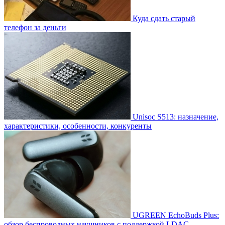
Куда сдать старый
телефон за деньги
Unisoc S513: назначение,
характеристики, особенности, конкуренты
UGREEN EchoBuds Plus:
обзор беспроводных наушников с поддержкой LDAC