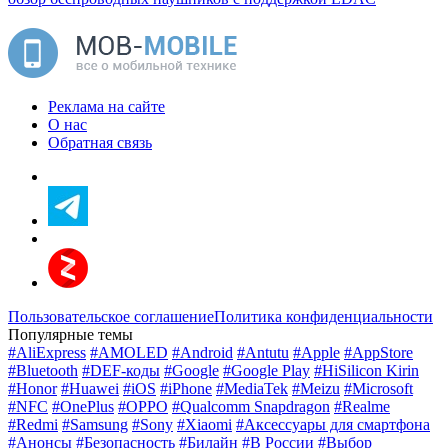
Реклама на сайте
О нас
Обратная связь
Пользовательское соглашение
Политика конфиденциальности
Популярные темы
#AliExpress
#AMOLED
#Android
#Antutu
#Apple
#AppStore
#Bluetooth
#DEF-коды
#Google
#Google Play
#HiSilicon Kirin
#Honor
#Huawei
#iOS
#iPhone
#MediaTek
#Meizu
#Microsoft
#NFC
#OnePlus
#OPPO
#Qualcomm Snapdragon
#Realme
#Redmi
#Samsung
#Sony
#Xiaomi
#Аксессуары для смартфона
#Анонсы
#Безопасность
#Билайн
#В России
#Выбор